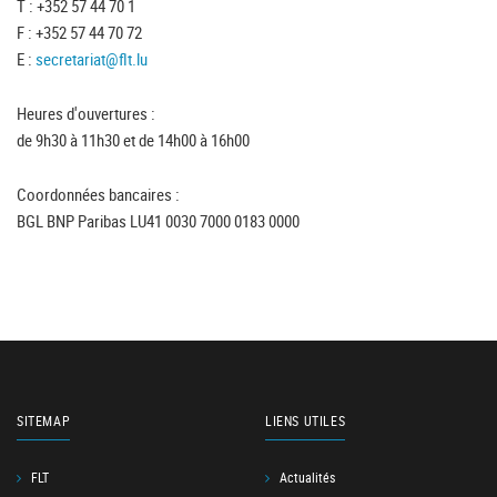
T : +352 57 44 70 1
F : +352 57 44 70 72
E :
secretariat@flt.lu
Heures d'ouvertures :
de 9h30 à 11h30 et de 14h00 à 16h00
Coordonnées bancaires :
BGL BNP Paribas LU41 0030 7000 0183 0000
SITEMAP
LIENS UTILES
FLT
Actualités