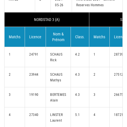
05-26
Reserves Hommes
NORDSTAD 3 (A)
SAN
Nom &
Matchs
Licence
Class.
Matchs
Licence
Prénom
1
24791
SCHAUS
4.2
1
28739
Rick
2
23944
SCHAUS
4.3
2
27512
Mathys
3
19190
BERTEMES
4.3
3
26675
Alain
4
27340
LINSTER
5.1
4
18721
Laurent