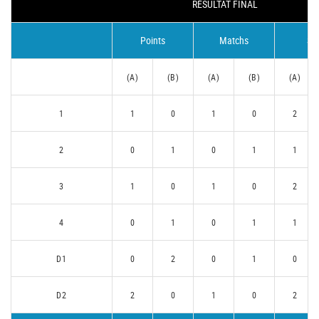
RÉSULTAT FINAL
Points
Matchs
Se
(A)
(B)
(A)
(B)
(A)
1
1
0
1
0
2
2
0
1
0
1
1
3
1
0
1
0
2
4
0
1
0
1
1
D1
0
2
0
1
0
D2
2
0
1
0
2