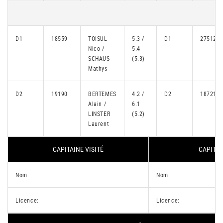
D1
18559
TOISUL
5.3 /
D1
27512
Nico /
5.4
SCHAUS
(5.3)
Mathys
D2
19190
BERTEMES
4.2 /
D2
18721
Alain /
6.1
LINSTER
(5.2)
Laurent
CAPITAINE VISITÉ
CAPITAI
Nom:
Nom:
Licence:
Licence: