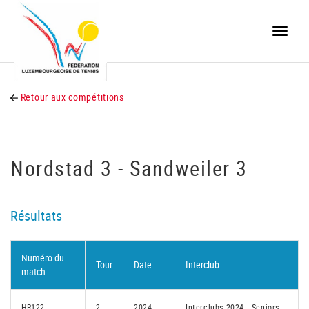
Toggle
naviga
Retour aux compétitions
Nordstad 3 - Sandweiler 3
Résultats
Numéro du
Tour
Date
Interclub
match
HR122
2
2024-
Interclubs 2024 - Seniors