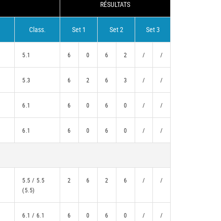
RÉSULTATS
Class.
Set 1
Set 2
Set 3
5.1
6
0
6
2
/
/
5.3
6
2
6
3
/
/
6.1
6
0
6
0
/
/
6.1
6
0
6
0
/
/
5.5 / 5.5
2
6
2
6
/
/
(5.5)
6.1 / 6.1
6
0
6
0
/
/