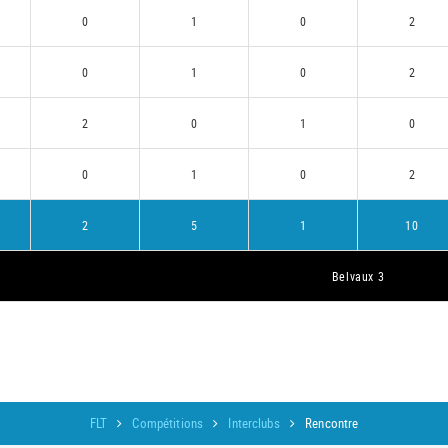
0
1
0
2
0
1
0
2
2
0
1
0
0
1
0
2
2
5
1
10
Belvaux 3
FLT
Compétitions
Interclubs
Rencontre