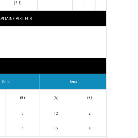
(6.1)
PITAINE VISITEUR
Sets
Jeux
(B)
(A)
(B)
0
12
2
0
12
5