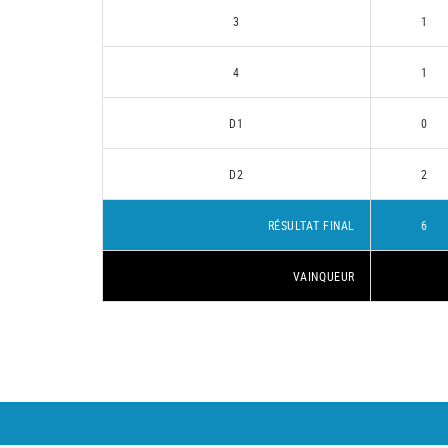
3
1
4
1
D1
0
D2
2
RÉSULTAT FINAL
6
VAINQUEUR