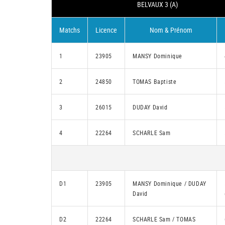
BELVAUX 3 (A)
Matchs
Licence
Nom & Prénom
1
23905
MANSY Dominique
2
24850
TOMAS Baptiste
3
26015
DUDAY David
4
22264
SCHARLE Sam
D1
23905
MANSY Dominique / DUDAY
David
D2
22264
SCHARLE Sam / TOMAS