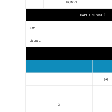
Baptiste
CAPITAINE VISITÉ
Nom:
Licence:
(A)
1
1
2
1