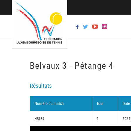
Belvaux 3 - Pétange 4
Résultats
Numéro du match
Tour
Date
HR139
6
2024