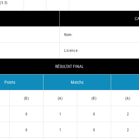
(5.5)
CA
Nom:
Licence:
RÉSULTAT FINAL
Points
Matchs
(B)
(A)
(B)
(A)
0
1
0
2
0
1
0
2