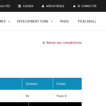
UALITÉS
AGENDA
MÉDIATHÈQUE
SE CONNECTER
DRES
DEVELOPMENT FUND
PADEL
PICKLEBALL
Retour aux compétitions
Divisions
Poules
R4
Poule B