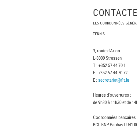
CONTACTE
LES COORDONNÉES GÉNÉR
TENNIS
3, route d'Arlon
L-8009 Strassen
T : +352 57 44 70 1
F : +352 57 44 70 72
E :
secretariat@flt.lu
Heures d'ouvertures :
de 9h30 à 11h30 et de 14
Coordonnées bancaires 
BGL BNP Paribas LU41 0