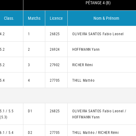
PÉTANGE 4 (B)
Class.
Matchs
Licence
Nom & Prénom
4.2
1
26825
OLIVEIRA SANTOS Fabio Leonel
5.2
2
26924
HOFFMANN Yann
5.2
3
27902
RICHER Rémi
5.4
4
27705
THILL Mattéo
5.1 / 5.5
D1
26825
OLIVEIRA SANTOS Fabio Leonel /
(5.3)
HOFFMANN Yann
6.1 / 5.4
D2
27705
THILL Mattéo / RICHER Rémi