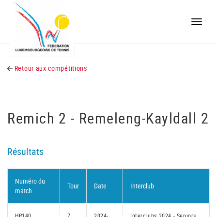
Toggle
naviga
Retour aux compétitions
Remich 2 - Remeleng-Kayldall 2
Résultats
Numéro du
Tour
Date
Interclub
match
HR140
7
2024-
Interclubs 2024 - Seniors