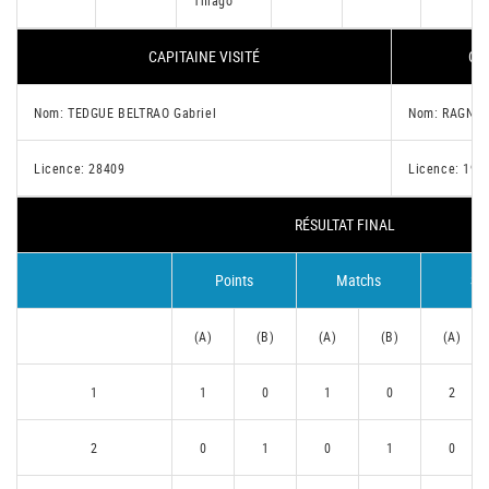
Thiago
CAPITAINE VISITÉ
CA
Nom: TEDGUE BELTRAO Gabriel
Nom: RAGNAC
Licence: 28409
Licence: 191
RÉSULTAT FINAL
Points
Matchs
Se
(A)
(B)
(A)
(B)
(A)
1
1
0
1
0
2
2
0
1
0
1
0