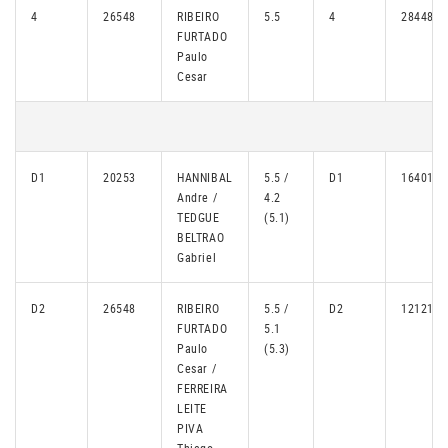
4
26548
RIBEIRO
5.5
4
28448
FURTADO
Paulo
Cesar
D1
20253
HANNIBAL
5.5 /
D1
16401
Andre /
4.2
TEDGUE
(5.1)
BELTRAO
Gabriel
D2
26548
RIBEIRO
5.5 /
D2
12121
FURTADO
5.1
Paulo
(5.3)
Cesar /
FERREIRA
LEITE
PIVA