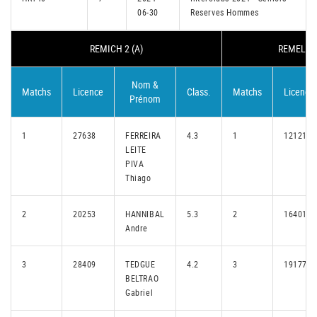
06-30
Reserves Hommes
REMICH 2 (A)
REMELENG
Nom &
Matchs
Licence
Class.
Matchs
Licence
Prénom
1
27638
FERREIRA
4.3
1
12121
LEITE
PIVA
Thiago
2
20253
HANNIBAL
5.3
2
16401
Andre
3
28409
TEDGUE
4.2
3
19177
BELTRAO
Gabriel