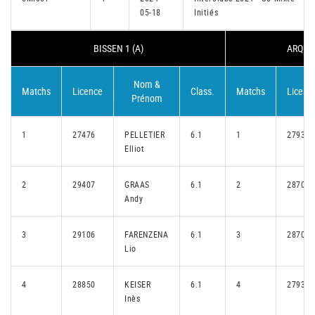
05-18
Initiés
BISSEN 1 (A)
ARQUEB
Nom &
Matchs
Licence
Class.
Matchs
Licenc
Prénom
1
27476
PELLETIER
6.1
1
27931
Elliot
2
29407
GRAAS
6.1
2
28705
Andy
3
29106
FARENZENA
6.1
3
28705
Lio
4
28850
KEISER
6.1
4
27931
Inès