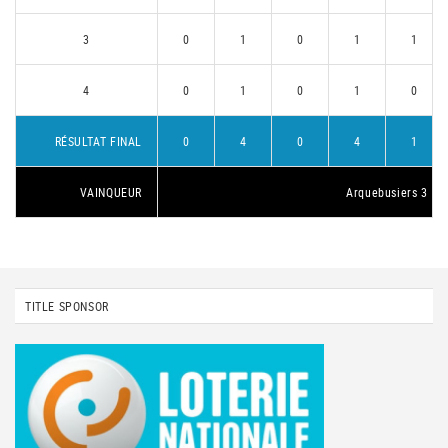
3
0
1
0
1
1
4
0
1
0
1
0
RÉSULTAT FINAL
0
4
0
4
1
VAINQUEUR
Arquebusiers 3
TITLE SPONSOR