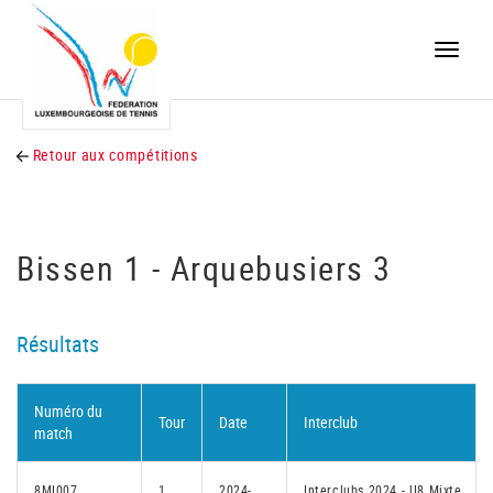
Toggle
naviga
Retour aux compétitions
Bissen 1 - Arquebusiers 3
Résultats
Numéro du
Tour
Date
Interclub
match
8MI007
1
2024-
Interclubs 2024 - U8 Mixte