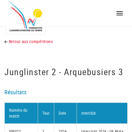
Toggle
naviga
Retour aux compétitions
Junglinster 2 - Arquebusiers 3
Résultats
Numéro du
Tour
Date
Interclub
match
8MI023
2
2024-
Interclubs 2024 - U8 Mixte