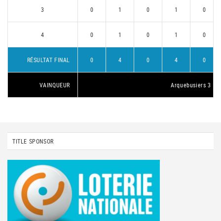
3
0
1
0
1
0
4
0
1
0
1
0
RÉSULTAT FINAL
0
4
0
4
0
VAINQUEUR
Arquebusiers 3
TITLE SPONSOR