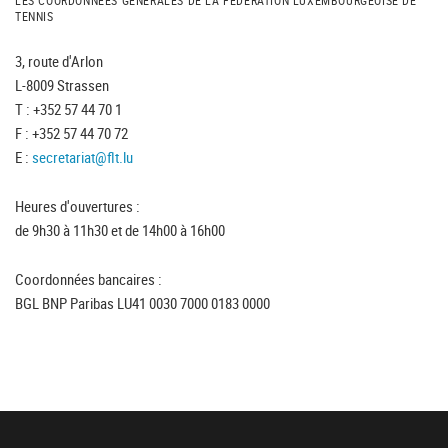
LES COORDONNÉES GÉNÉRALES DE LA FÉDÉRATION LUXEMBOURGEOISE DE
TENNIS
3, route d'Arlon
L-8009 Strassen
T : +352 57 44 70 1
F : +352 57 44 70 72
E :
secretariat@flt.lu
Heures d'ouvertures :
de 9h30 à 11h30 et de 14h00 à 16h00
Coordonnées bancaires :
BGL BNP Paribas LU41 0030 7000 0183 0000