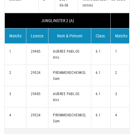
06-08
Initiés
JUNGLINSTER 2 (A)
Matchs
Licence
Nom & Prénom
Class.
Matchs
1
29485
AUBREE PABLOS
6.1
1
Alix
2
29524
PROMMENSCHENKEL
6.1
2
Sam
3
29485
AUBREE PABLOS
6.1
3
Alix
4
29524
PROMMENSCHENKEL
6.1
4
Sam