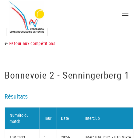
Toggle
naviga
Retour aux compétitions
Bonnevoie 2 - Senningerberg 1
Résultats
Numéro du
Tour
Date
Interclub
match
10MC033
1
2024-
Interclubs 2024 - U10 Mixte