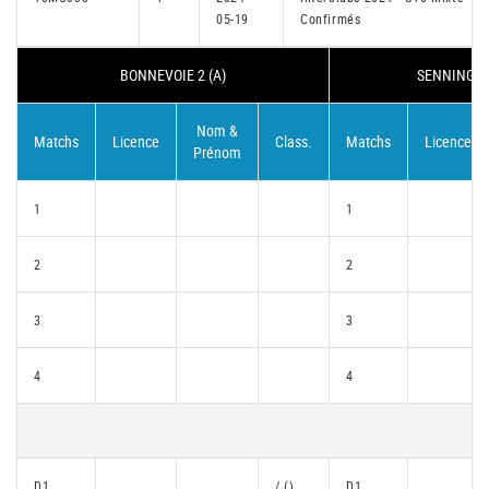
05-19
Confirmés
BONNEVOIE 2 (A)
SENNINGERB
Nom &
Matchs
Licence
Class.
Matchs
Licence
Prénom
1
1
2
2
3
3
4
4
D1
/ ()
D1