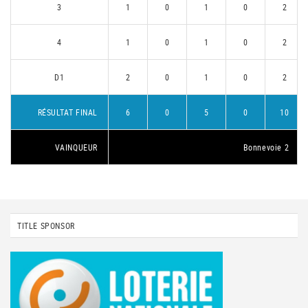
3
1
0
1
0
2
4
1
0
1
0
2
D1
2
0
1
0
2
RÉSULTAT FINAL
6
0
5
0
10
VAINQUEUR
Bonnevoie 2
TITLE SPONSOR