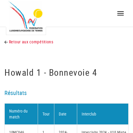
Toggle
naviga
Retour aux compétitions
Howald 1 - Bonnevoie 4
Résultats
Numéro du
Tour
Date
Interclub
match
10MC046
1
2024-
Interclubs 2024 - U10 Mixte