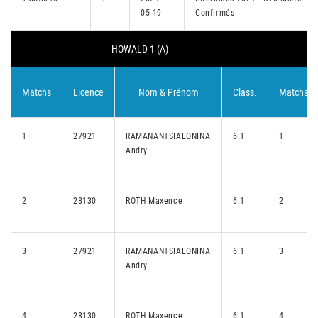
05-19
Confirmés
HOWALD 1 (A)
Matchs
Licence
Nom & Prénom
Class.
Matchs
1
27921
RAMANANTSIALONINA
6.1
1
Andry
2
28130
ROTH Maxence
6.1
2
3
27921
RAMANANTSIALONINA
6.1
3
Andry
4
28130
ROTH Maxence
6.1
4