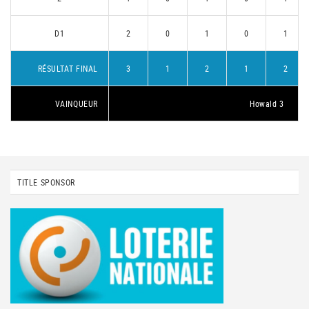
D1
2
0
1
0
1
RÉSULTAT FINAL
3
1
2
1
2
VAINQUEUR
Howald 3
TITLE SPONSOR