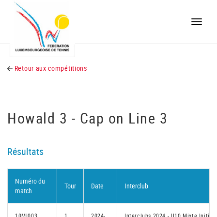
Toggle
naviga
Retour aux compétitions
Howald 3 - Cap on Line 3
Résultats
Numéro du
Tour
Date
Interclub
match
10MI003
1
2024-
Interclubs 2024 - U10 Mixte Initiés