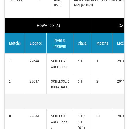
05-19
Groupe Bleu
HOWALD 3 (A)
CAP O
Nom &
Matchs
Licence
Class.
Matchs
Licenc
Prénom
1
27644
SCHLECK
6.1
1
29103
Anna-Lena
2
28017
SCHLESSER
6.1
2
29111
Billie Jean
D1
27644
SCHLECK
6.1 /
D1
29103
Anna-Lena
6.1
/
(6.1)