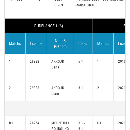
06-09
Groupe Bleu
DUDELANGE 1 (A)
BEL
Nom &
Matchs
Licence
Class.
Matchs
Licenc
Prénom
1
29382
AKROUD
6.1
1
29109
Dana
2
29383
AKROUD
6.1
2
28216
Liam
D1
28254
MOUNCHILI
6.1 /
D1
28216
POUNOUKO
6.1