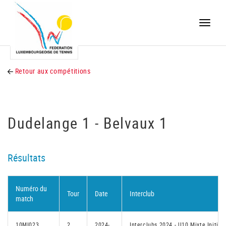
Toggle
naviga
Retour aux compétitions
Dudelange 1 - Belvaux 1
Résultats
Numéro du
Tour
Date
Interclub
match
10MI023
2
2024-
Interclubs 2024 - U10 Mixte Initiés