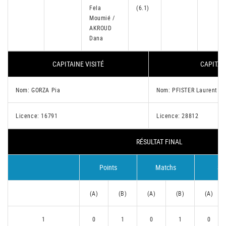
Fela
(6.1)
Moumié /
AKROUD
Dana
CAPITAINE VISITÉ
CAPITAI
Nom: GORZA Pia
Nom: PFISTER Laurent
Licence: 16791
Licence: 28812
RÉSULTAT FINAL
Points
Matchs
Se
(A)
(B)
(A)
(B)
(A)
1
0
1
0
1
0