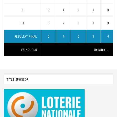
2
0
1
0
1
0
D1
0
2
0
1
0
RÉSULTAT FINAL
0
4
0
3
0
VAINQUEUR
Belvaux 1
TITLE SPONSOR