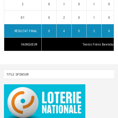
2
0
1
0
1
0
D1
0
2
0
1
0
RÉSULTAT FINAL
0
4
0
3
0
VAINQUEUR
Tennis Frënn Beetebuer
TITLE SPONSOR