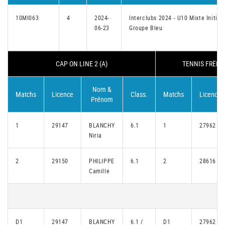
10MI063
4
2024-
Interclubs 2024 - U10 Mixte Initiés
06-23
Groupe Bleu
CAP ON LINE 2 (A)
TENNIS FRËNN
Nom &
Matchs
Licence
Class.
Matchs
Licence
Prénom
1
29147
BLANCHY
6.1
1
27962
Niria
2
29150
PHILIPPE
6.1
2
28616
Camille
D1
29147
BLANCHY
6.1 /
D1
27962