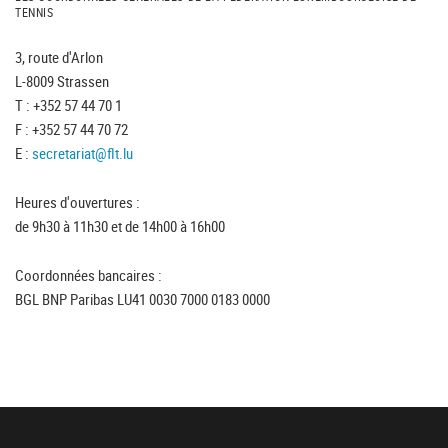
TENNIS
3, route d'Arlon
L-8009 Strassen
T : +352 57 44 70 1
F : +352 57 44 70 72
E :
secretariat@flt.lu
Heures d'ouvertures :
de 9h30 à 11h30 et de 14h00 à 16h00
Coordonnées bancaires :
BGL BNP Paribas LU41 0030 7000 0183 0000