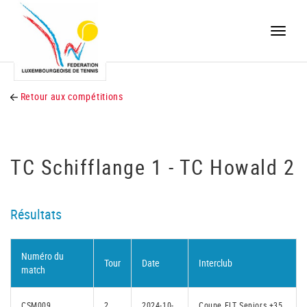
Toggle
naviga
Retour aux compétitions
TC Schifflange 1 - TC Howald 2
Résultats
Numéro du
Tour
Date
Interclub
match
CSM009
2
2024-10-
Coupe FLT Seniors +35