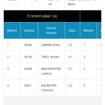
20
Mixte
TC SCHIFFLANGE 1 (A)
Nom &
Matchs
Licence
Class.
Matchs
Lic
Prénom
1
28396
GARDINI Gilles
2.2
1
22
2
26128
CRECI Jérome
4.1
2
14
3
25598
MASTROPIETRO
5.1
3
27
Lorenzo
4
24871
BALBASTRO
3.3
4
25
Florencia