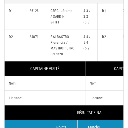
D1
26128
CRECI Jérome
4.3 /
D1
22
/ GARDINI
2.2
Gilles
(3.3)
D2
24871
BALBASTRO
4.4 /
D2
14
Florencia /
5.4
MASTROPIETRO
(5.2)
Lorenzo
CAPITAINE VISITÉ
CAPITAI
Nom:
Nom:
Licence:
Licence:
RÉSULTAT FINAL
Points
Matchs
Se