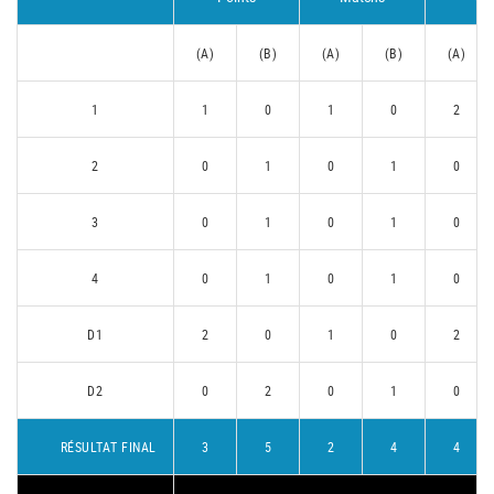
(A)
(B)
(A)
(B)
(A)
1
1
0
1
0
2
2
0
1
0
1
0
3
0
1
0
1
0
4
0
1
0
1
0
D1
2
0
1
0
2
D2
0
2
0
1
0
RÉSULTAT FINAL
3
5
2
4
4