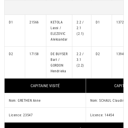
D1
21566
KETOLA
2.2 /
D1
13725
Lassi /
2.1
ELEZOVIC
(2.1)
Aleksandar
D2
17158
DE BUYSER
2.2 /
D2
13940
Bart /
3.1
GORDON
(2.2)
Hendrieka
CAPITAINE VISITÉ
CAPITAI
Nom: GRETHEN Anne
Nom: SCHAUL Claudine
Licence: 23547
Licence: 14454