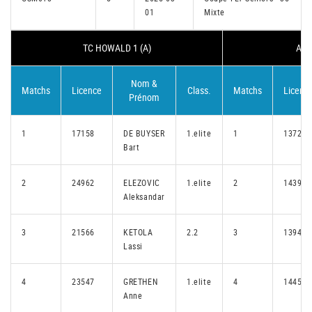
01
Mixte
TC HOWALD 1 (A)
ARQ
Nom &
Matchs
Licence
Class.
Matchs
Licenc
Prénom
1
17158
DE BUYSER
1.elite
1
13725
Bart
2
24962
ELEZOVIC
1.elite
2
14391
Aleksandar
3
21566
KETOLA
2.2
3
13940
Lassi
4
23547
GRETHEN
1.elite
4
14454
Anne