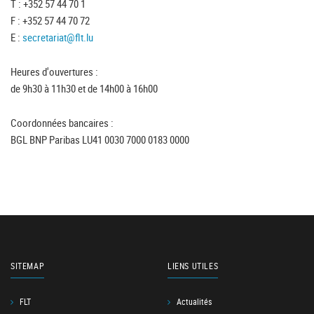
T : +352 57 44 70 1
F : +352 57 44 70 72
E :
secretariat@flt.lu
Heures d'ouvertures :
de 9h30 à 11h30 et de 14h00 à 16h00
Coordonnées bancaires :
BGL BNP Paribas LU41 0030 7000 0183 0000
SITEMAP
LIENS UTILES
FLT
Actualités