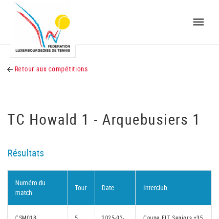
Toggle
naviga
Retour aux compétitions
TC Howald 1 - Arquebusiers 1
Résultats
Numéro du
Tour
Date
Interclub
match
CSM018
5
2025-03-
Coupe FLT Seniors +35