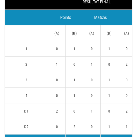
RÉSULTAT FINAL
Points
Matchs
Se
(A)
(B)
(A)
(B)
(A)
1
0
1
0
1
0
2
1
0
1
0
2
3
0
1
0
1
0
4
0
1
0
1
0
D1
2
0
1
0
2
D2
0
2
0
1
1