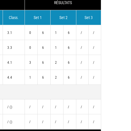
RÉSULTATS
Class.
Set 1
Set 2
Set 3
3.1
0
6
1
6
/
/
3.3
0
6
1
6
/
/
4.1
3
6
2
6
/
/
4.4
1
6
2
6
/
/
/ ()
/
/
/
/
/
/
/ ()
/
/
/
/
/
/