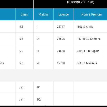
TC BONNEVOIE 1 (B)
Class.
Matchs
Licence
Nom & Prénom
5.5
1
23717
BOLIS Alicia
5.4
2
24626
EGERTON Gaëtane
5.2
3
24668
GOSSELIN Sophîe
lle
5.5
4
27780
MATIZ Manuela
/ ()
D1
/ ()
D2