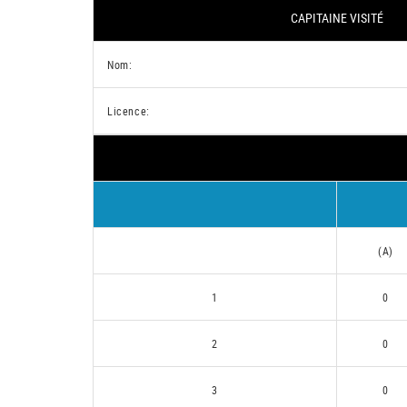
CAPITAINE VISITÉ
Nom:
Licence:
(A)
1
0
2
0
3
0