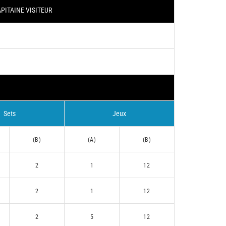
PITAINE VISITEUR
Sets
Jeux
(B)
(A)
(B)
2
1
12
2
1
12
2
5
12