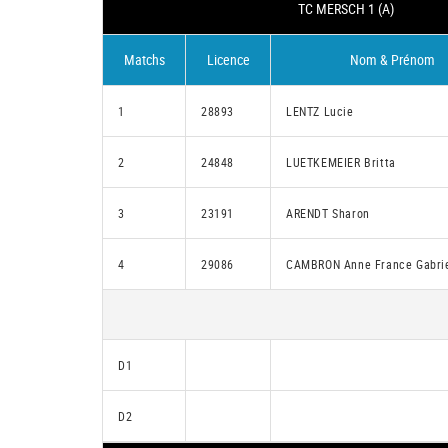
TC MERSCH 1 (A)
Matchs
Licence
Nom & Prénom
1
28893
LENTZ Lucie
2
24848
LUETKEMEIER Britta
3
23191
ARENDT Sharon
4
29086
CAMBRON Anne France Gabrie
D1
D2