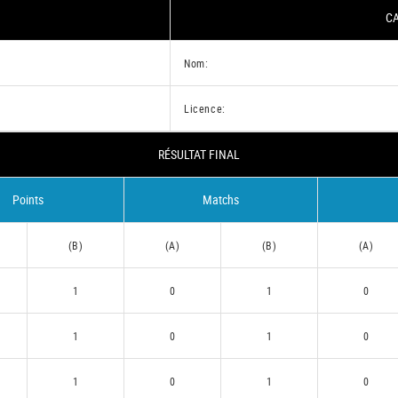
CA
Nom:
Licence:
RÉSULTAT FINAL
Points
Matchs
(B)
(A)
(B)
(A)
1
0
1
0
1
0
1
0
1
0
1
0