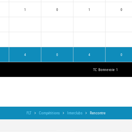
1
0
1
0
4
0
4
0
TC Bonnevoie 1
FLT
Compétitions
Interclubs
Rencontre