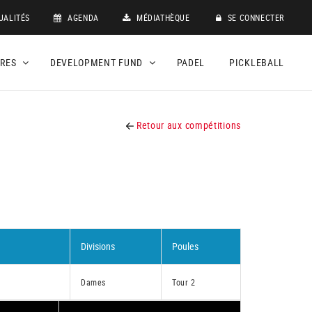
UALITÉS
AGENDA
MÉDIATHÈQUE
SE CONNECTER
DRES
DEVELOPMENT FUND
PADEL
PICKLEBALL
Retour aux compétitions
Divisions
Poules
Dames
Tour 2