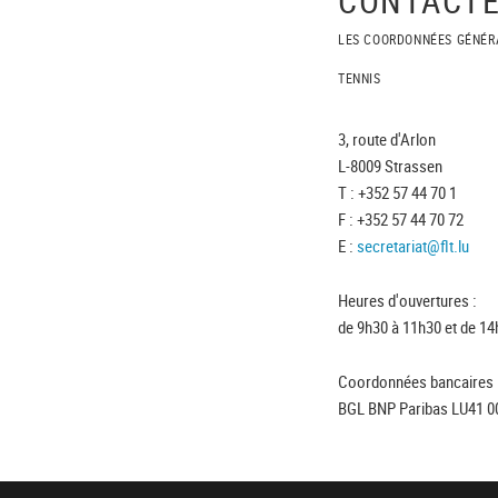
LES COORDONNÉES GÉNÉR
TENNIS
3, route d'Arlon
L-8009 Strassen
T : +352 57 44 70 1
F : +352 57 44 70 72
E :
secretariat@flt.lu
Heures d'ouvertures :
de 9h30 à 11h30 et de 14
Coordonnées bancaires 
BGL BNP Paribas LU41 0