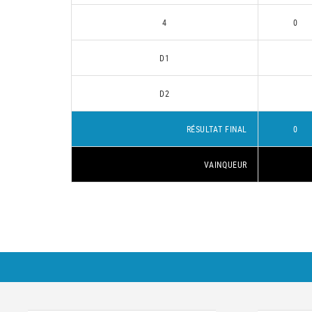
4
0
D1
D2
RÉSULTAT FINAL
0
VAINQUEUR