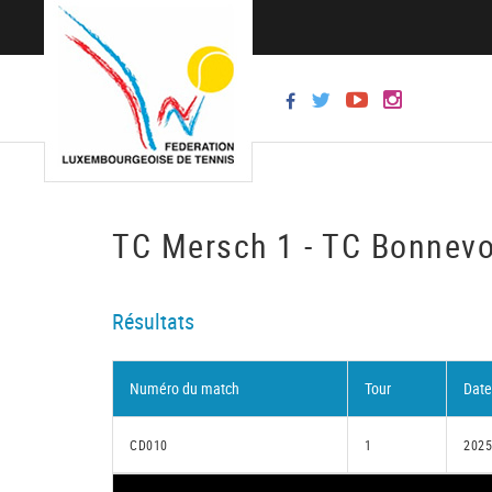
TC Mersch 1 - TC Bonnevo
Résultats
Numéro du match
Tour
Date
CD010
1
2025