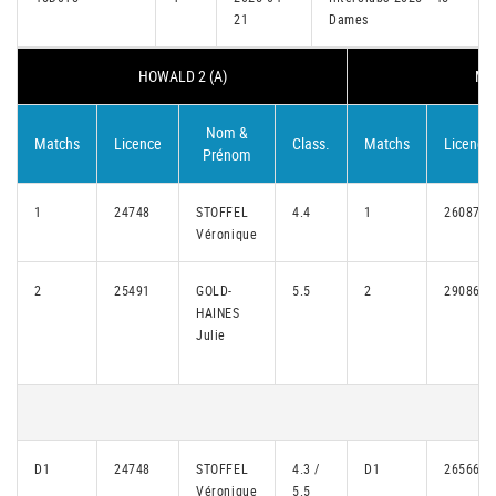
21
Dames
HOWALD 2 (A)
ME
Nom &
Matchs
Licence
Class.
Matchs
Licence
Prénom
1
24748
STOFFEL
4.4
1
26087
Véronique
2
25491
GOLD-
5.5
2
29086
HAINES
Julie
D1
24748
STOFFEL
4.3 /
D1
26566
Véronique
5.5