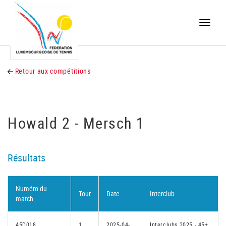
Toggle
naviga
Retour aux compétitions
Howald 2 - Mersch 1
Résultats
Numéro du
Tour
Date
Interclub
match
45D018
1
2025-04-
Interclubs 2025 - 45+