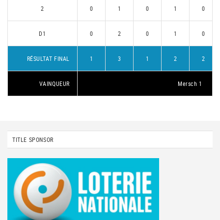
2
0
1
0
1
0
D1
0
2
0
1
0
RÉSULTAT FINAL
1
3
1
2
2
VAINQUEUR
Mersch 1
TITLE SPONSOR