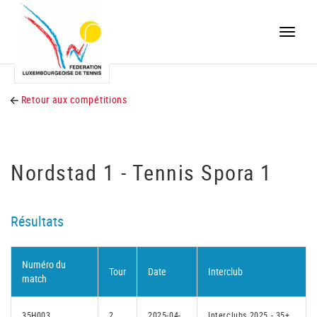
Toggle
naviga
Retour aux compétitions
Nordstad 1 - Tennis Spora 1
Résultats
Numéro du
Tour
Date
Interclub
match
35H003
2
2025-04-
Interclubs 2025 - 35+