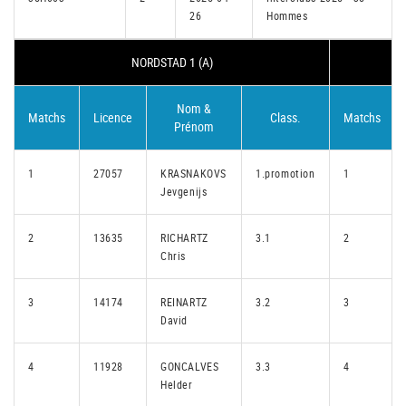
26
Hommes
NORDSTAD 1 (A)
Nom &
Matchs
Licence
Class.
Matchs
Prénom
1
27057
KRASNAKOVS
1.promotion
1
Jevgenijs
2
13635
RICHARTZ
3.1
2
Chris
3
14174
REINARTZ
3.2
3
David
4
11928
GONCALVES
3.3
4
Helder