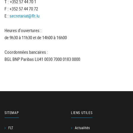
T : +352 57 44 70 1
F : +352 57 44 70 72
E :
secretariat@flt.lu
Heures d'ouvertures :
de 9h30 à 11h30 et de 14h00 à 16h00
Coordonnées bancaires :
BGL BNP Paribas LU41 0030 7000 0183 0000
SITEMAP
LIENS UTILES
FLT
Actualités