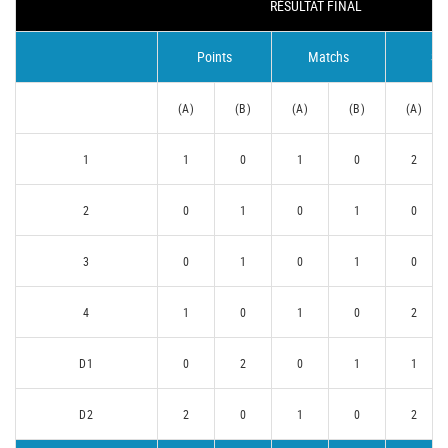
RÉSULTAT FINAL
Points
Matchs
Se
(A)
(B)
(A)
(B)
(A)
1
1
0
1
0
2
2
0
1
0
1
0
3
0
1
0
1
0
4
1
0
1
0
2
D1
0
2
0
1
1
D2
2
0
1
0
2