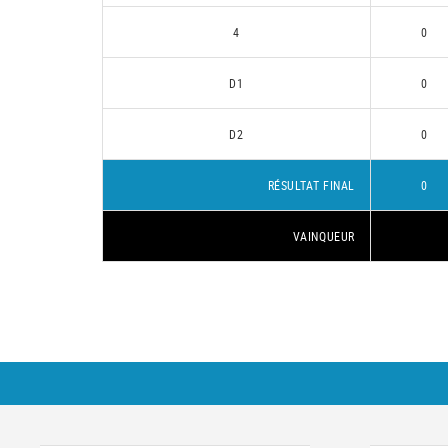
4
0
D1
0
D2
0
RÉSULTAT FINAL
0
VAINQUEUR