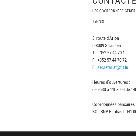
LES COORDONNÉES GÉNÉR
TENNIS
3, route d'Arlon
L-8009 Strassen
T : +352 57 44 70 1
F : +352 57 44 70 72
E :
secretariat@flt.lu
Heures d'ouvertures :
de 9h30 à 11h30 et de 14
Coordonnées bancaires 
BGL BNP Paribas LU41 0