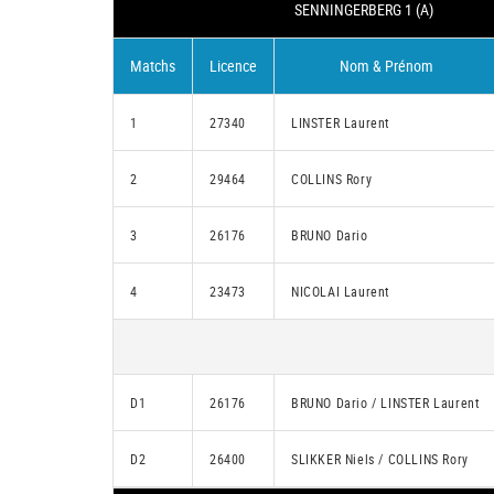
SENNINGERBERG 1 (A)
Matchs
Licence
Nom & Prénom
1
27340
LINSTER Laurent
2
29464
COLLINS Rory
3
26176
BRUNO Dario
4
23473
NICOLAI Laurent
D1
26176
BRUNO Dario / LINSTER Laurent
D2
26400
SLIKKER Niels / COLLINS Rory