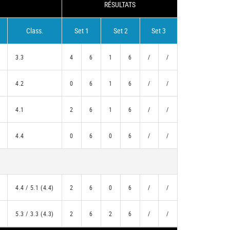
RÉSULTATS
Class.
Set 1
Set 2
Set 3
3.3
4
6
1
6
/
/
4.2
0
6
1
6
/
/
4.1
2
6
1
6
/
/
4.4
0
6
0
6
/
/
4.4 / 5.1 (4.4)
2
6
0
6
/
/
5.3 / 3.3 (4.3)
2
6
2
6
/
/