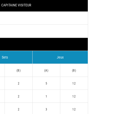
CAPITAINE VISITEUR
Sets
Jeux
(B)
(A)
(B)
2
5
12
2
1
12
2
3
12