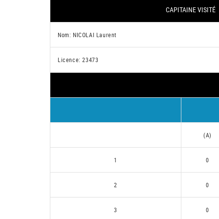
CAPITAINE VISITÉ
Nom: NICOLAI Laurent
Licence: 23473
(A)
1
0
2
0
3
0