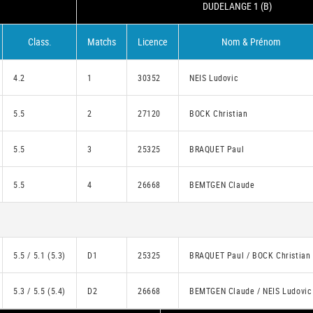
DUDELANGE 1 (B)
Class.
Matchs
Licence
Nom & Prénom
4.2
1
30352
NEIS Ludovic
5.5
2
27120
BOCK Christian
5.5
3
25325
BRAQUET Paul
5.5
4
26668
BEMTGEN Claude
5.5 / 5.1 (5.3)
D1
25325
BRAQUET Paul / BOCK Christian
5.3 / 5.5 (5.4)
D2
26668
BEMTGEN Claude / NEIS Ludovic