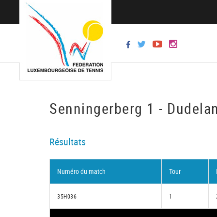
Senningerberg 1 - Dudela
Résultats
Numéro du match
Tour
35H036
1