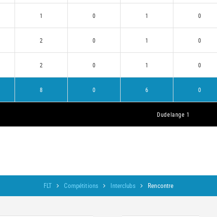
1
0
1
0
2
0
1
0
2
0
1
0
8
0
6
0
Dudelange 1
FLT
Compétitions
Interclubs
Rencontre