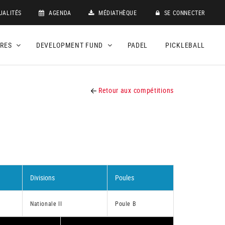
UALITÉS
AGENDA
MÉDIATHÈQUE
SE CONNECTER
DRES
DEVELOPMENT FUND
PADEL
PICKLEBALL
Retour aux compétitions
Divisions
Poules
Nationale II
Poule B