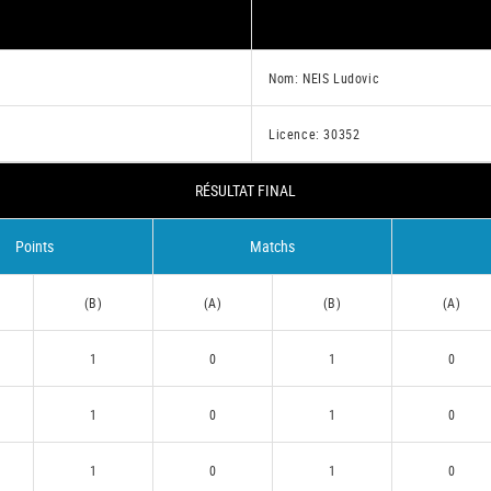
Nom: NEIS Ludovic
Licence: 30352
RÉSULTAT FINAL
Points
Matchs
(B)
(A)
(B)
(A)
1
0
1
0
1
0
1
0
1
0
1
0