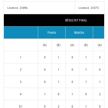
Licence: 23096
Licence: 25375
RÉSULTAT FINAL
Points
Matchs
Se
(A)
(B)
(A)
(B)
(A)
1
0
1
0
1
0
2
0
1
0
1
0
3
0
1
0
1
1
4
1
0
1
0
2
D1
0
2
0
1
0