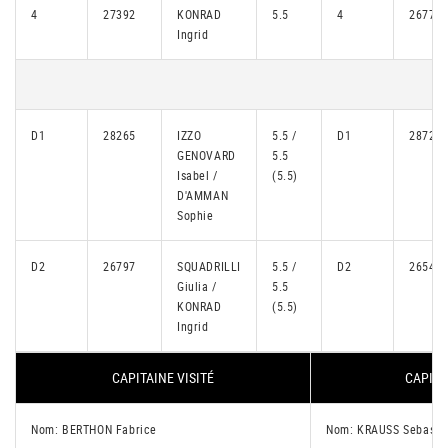
4
27392
KONRAD
5.5
4
26772
Ingrid
D1
28265
IZZO
5.5 /
D1
28724
GENOVARD
5.5
Isabel /
(5.5)
D'AMMAN
Sophie
D2
26797
SQUADRILLI
5.5 /
D2
26545
Giulia /
5.5
KONRAD
(5.5)
Ingrid
CAPITAINE VISITÉ
CAPITA
Nom: BERTHON Fabrice
Nom: KRAUSS Sebasti