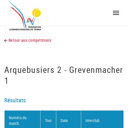
Toggle
naviga
Retour aux compétitions
Arquebusiers 2 - Grevenmacher
1
Résultats
Numéro du
Tour
Date
Interclub
match