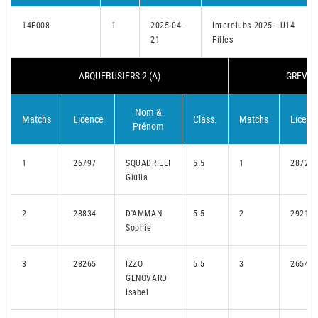
14F008
1
2025-04-
Interclubs 2025 - U14
21
Filles
ARQUEBUSIERS 2 (A)
GREVEN
Nom &
Matchs
Licence
Class.
Matchs
Licenc
Prénom
1
26797
SQUADRILLI
5.5
1
28724
Giulia
2
28834
D'AMMAN
5.5
2
29218
Sophie
3
28265
IZZO
5.5
3
26545
GENOVARD
Isabel