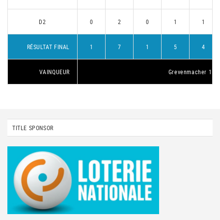
D2
0
2
0
1
1
RÉSULTAT FINAL
1
7
1
5
4
VAINQUEUR
Grevenmacher 1
TITLE SPONSOR