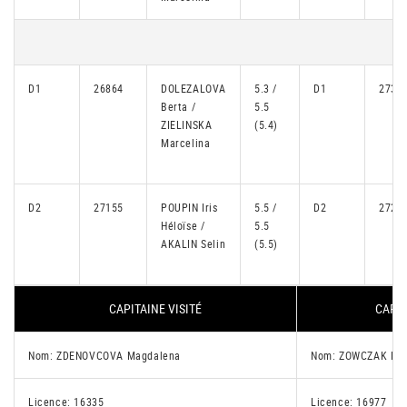
D1
26864
DOLEZALOVA
5.3 /
D1
2732
Berta /
5.5
ZIELINSKA
(5.4)
Marcelina
D2
27155
POUPIN Iris
5.5 /
D2
2727
Héloïse /
5.5
AKALIN Selin
(5.5)
CAPITAINE VISITÉ
CAPIT
Nom: ZDENOVCOVA Magdalena
Nom: ZOWCZAK Em
Licence: 16335
Licence: 16977