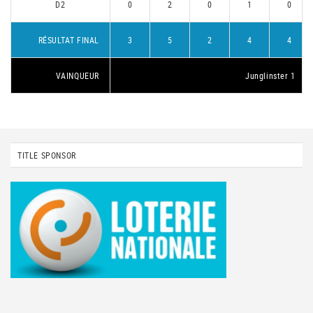
D2
0
2
0
1
0
RÉSULTAT FINAL
3
5
2
4
4
VAINQUEUR
Junglinster 1
TITLE SPONSOR