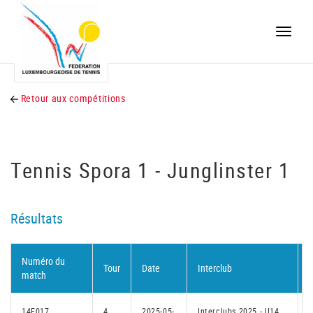
Toggle
naviga
Retour aux compétitions
Tennis Spora 1 - Junglinster 1
Résultats
Numéro du
Tour
Date
Interclub
D
match
14F017
4
2025-05-
Interclubs 2025 - U14
N