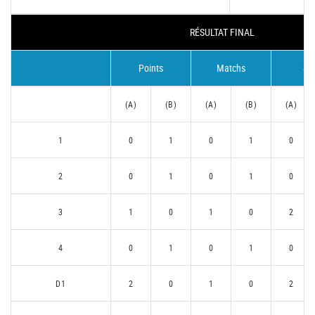
RÉSULTAT FINAL
Points
Matchs
Se
(A)
(B)
(A)
(B)
(A)
1
0
1
0
1
0
2
0
1
0
1
0
3
1
0
1
0
2
4
0
1
0
1
0
D1
2
0
1
0
2