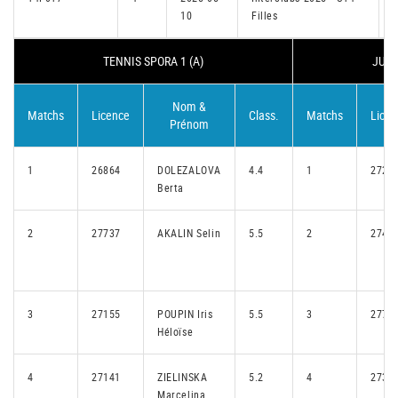
10
Filles
I
TENNIS SPORA 1 (A)
JUNG
Nom &
Matchs
Licence
Class.
Matchs
Licen
Prénom
1
26864
DOLEZALOVA
4.4
1
2727
Berta
2
27737
AKALIN Selin
5.5
2
2748
3
27155
POUPIN Iris
5.5
3
2778
Héloïse
4
27141
ZIELINSKA
5.2
4
2732
Marcelina