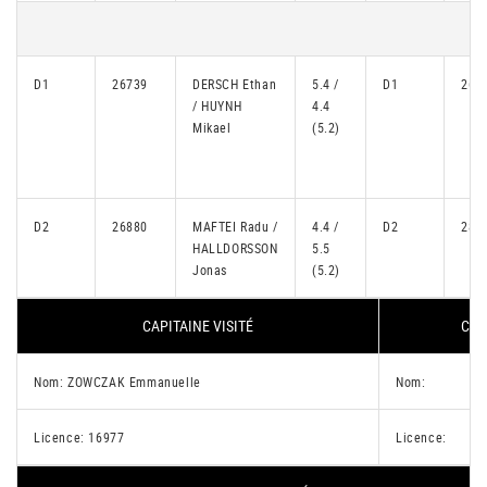
D1
26739
DERSCH Ethan
5.4 /
D1
266
/ HUYNH
4.4
Mikael
(5.2)
D2
26880
MAFTEI Radu /
4.4 /
D2
285
HALLDORSSON
5.5
Jonas
(5.2)
CAPITAINE VISITÉ
CAP
Nom: ZOWCZAK Emmanuelle
Nom:
Licence: 16977
Licence: