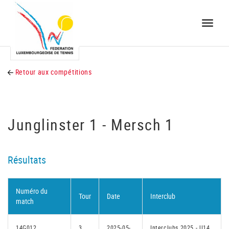
Toggle
naviga
Retour aux compétitions
Junglinster 1 - Mersch 1
Résultats
Numéro du
Tour
Date
Interclub
match
14G012
3
2025-05-
Interclubs 2025 - U14