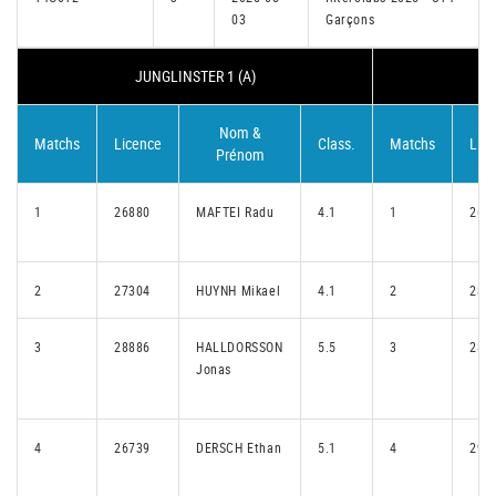
03
Garçons
JUNGLINSTER 1 (A)
Nom &
Matchs
Licence
Class.
Matchs
Lic
Prénom
1
26880
MAFTEI Radu
4.1
1
266
2
27304
HUYNH Mikael
4.1
2
285
3
28886
HALLDORSSON
5.5
3
283
Jonas
4
26739
DERSCH Ethan
5.1
4
291