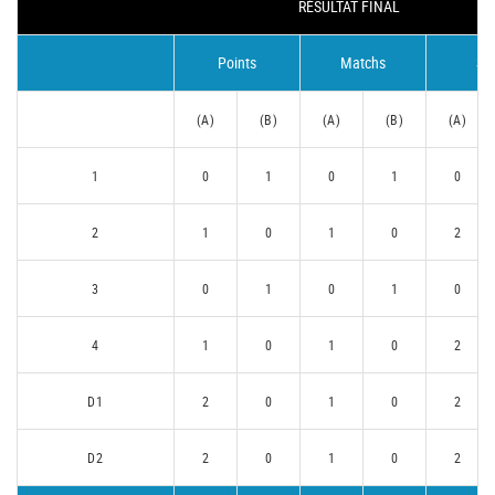
RÉSULTAT FINAL
Points
Matchs
Se
(A)
(B)
(A)
(B)
(A)
1
0
1
0
1
0
2
1
0
1
0
2
3
0
1
0
1
0
4
1
0
1
0
2
D1
2
0
1
0
2
D2
2
0
1
0
2