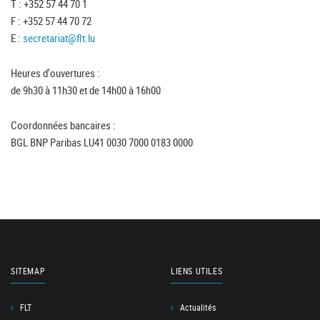
T : +352 57 44 70 1
F : +352 57 44 70 72
E :
secretariat@flt.lu
Heures d'ouvertures :
de 9h30 à 11h30 et de 14h00 à 16h00
Coordonnées bancaires :
BGL BNP Paribas LU41 0030 7000 0183 0000
SITEMAP
LIENS UTILES
FLT
Actualités