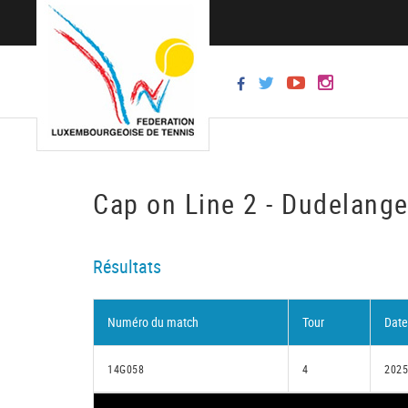
Cap on Line 2 - Dudelang
Résultats
Numéro du match
Tour
Date
14G058
4
2025