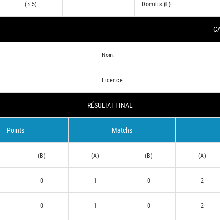
(5.5)
Domilis
(F)
CA
Nom:
Licence:
RÉSULTAT FINAL
Points
Matchs
(B)
(A)
(B)
(A)
0
1
0
2
0
1
0
2