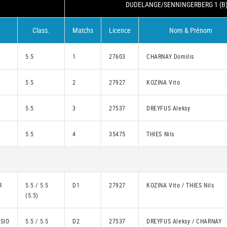
DUDELANGE/SENNINGERBERG 1 (B
Class.
Matchs
Licence
Nom & Prénom
5.5
1
27603
CHARNAY Domilis
5.5
2
27927
KOZINA Vito
5.5
3
27537
DREYFUS Aleksy
5.5
4
35475
THIES Nils
R
5.5 / 5.5
D1
27927
KOZINA Vito / THIES Nils
(5.5)
SIO
5.5 / 5.5
D2
27537
DREYFUS Aleksy / CHARNAY