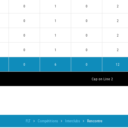
0
1
0
2
0
1
0
2
0
1
0
2
0
1
0
2
0
6
0
12
Cap on Line 2
FLT
Compétitions
Interclubs
Rencontre