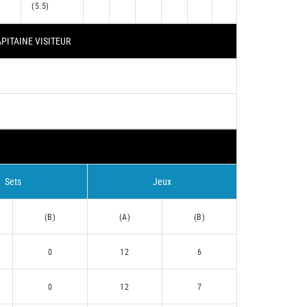
(5.5)
PITAINE VISITEUR
Sets
Jeux
(B)
(A)
(B)
0
12
6
0
12
7