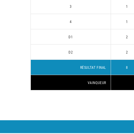
3
1
4
1
D1
2
D2
2
RÉSULTAT FINAL
8
VAINQUEUR