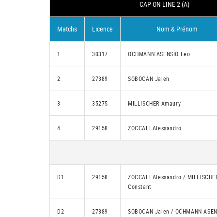
CAP ON LINE 2 (A)
Matchs
Licence
Nom & Prénom
1
30317
OCHMANN ASENSIO Leo
2
27389
SOBOCAN Jalen
3
35275
MILLISCHER Amaury
4
29158
ZOCCALI Alessandro
D1
29158
ZOCCALI Alessandro / MILLISCHE
Constant
D2
27389
SOBOCAN Jalen / OCHMANN ASEN