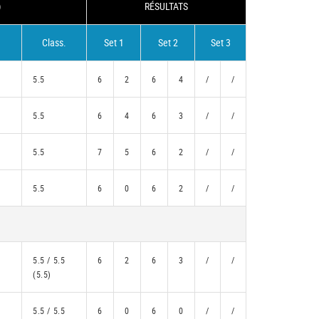
)
RÉSULTATS
Class.
Set 1
Set 2
Set 3
5.5
6
2
6
4
/
/
5.5
6
4
6
3
/
/
5.5
7
5
6
2
/
/
5.5
6
0
6
2
/
/
5.5 / 5.5
6
2
6
3
/
/
(5.5)
5.5 / 5.5
6
0
6
0
/
/