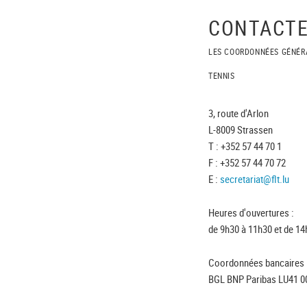
CONTACTE
LES COORDONNÉES GÉNÉR
TENNIS
3, route d'Arlon
L-8009 Strassen
T : +352 57 44 70 1
F : +352 57 44 70 72
E :
secretariat@flt.lu
Heures d'ouvertures :
de 9h30 à 11h30 et de 14
Coordonnées bancaires 
BGL BNP Paribas LU41 0