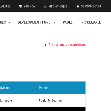
UALITÉS
AGENDA
MÉDIATHÈQUE
SE CONNECTER
DRES
DEVELOPMENT FUND
PADEL
PICKLEBALL
Retour aux compétitions
Divisions
Poules
Nationale III
Poule Relégation