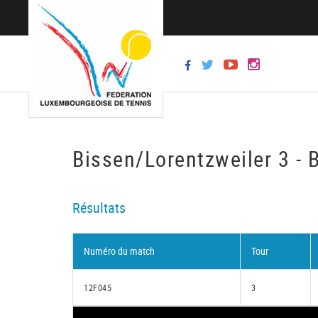
Bissen/Lorentzweiler 3 - 
Résultats
Numéro du match
Tour
12F045
3