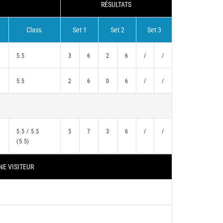
RÉSULTATS
Class.
Set 1
Set 2
Set 3
5.5
3
6
2
6
/
/
5.5
2
6
0
6
/
/
5.5 / 5.5
5
7
3
6
/
/
(5.5)
NE VISITEUR