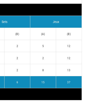
Sets
Jeux
(B)
(A)
(B)
2
5
12
2
2
12
2
8
13
6
15
37