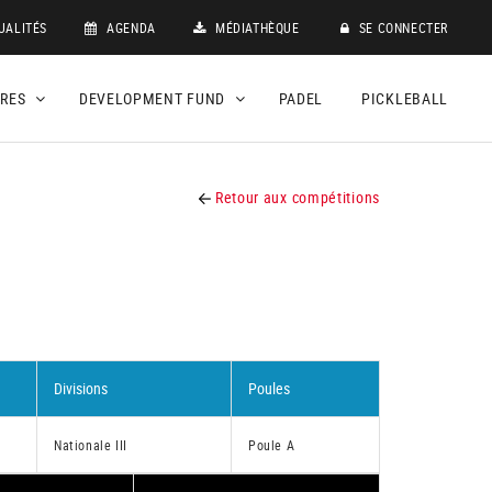
UALITÉS
AGENDA
MÉDIATHÈQUE
SE CONNECTER
DRES
DEVELOPMENT FUND
PADEL
PICKLEBALL
Retour aux compétitions
Divisions
Poules
Nationale III
Poule A