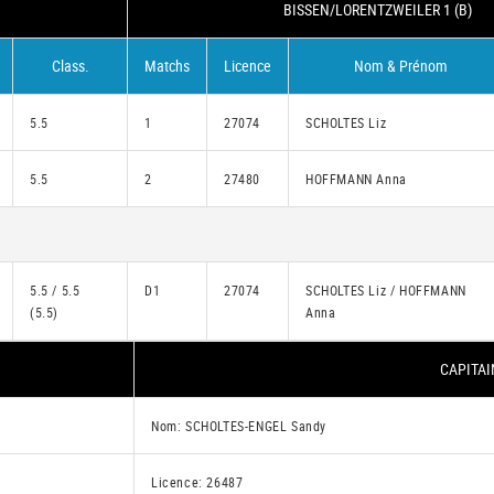
BISSEN/LORENTZWEILER 1 (B)
Class.
Matchs
Licence
Nom & Prénom
5.5
1
27074
SCHOLTES Liz
5.5
2
27480
HOFFMANN Anna
5.5 / 5.5
D1
27074
SCHOLTES Liz / HOFFMANN
(5.5)
Anna
CAPITAI
Nom: SCHOLTES-ENGEL Sandy
Licence: 26487