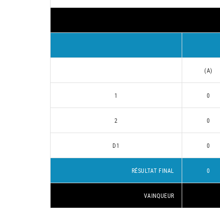
(A)
1
0
2
0
D1
0
RÉSULTAT FINAL
0
VAINQUEUR