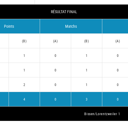
RÉSULTAT FINAL
Points
Matchs
(B)
(A)
(B)
(A)
1
0
1
0
1
0
1
0
2
0
1
0
4
0
3
0
Bissen/Lorentzweiler 1