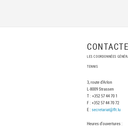
CONTACTE
LES COORDONNÉES GÉNÉR
TENNIS
3, route d'Arlon
L-8009 Strassen
T : +352 57 44 70 1
F : +352 57 44 70 72
E :
secretariat@flt.lu
Heures d'ouvertures :