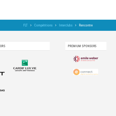
FLT
Compétitions
Interclubs
Rencontre
SORS
PREMIUM SPONSORS