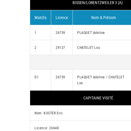
BISSEN/LORENTZWEILER 3 (A)
Matchs
Licence
Nom & Prénom
1
26759
PLAQUET Adeline
2
29137
CHATELET Lou
D1
26759
PLAQUET Adeline / CHATELET
Lou
CAPITAINE VISITÉ
Nom: KUSTER Eric
Licence: 26648