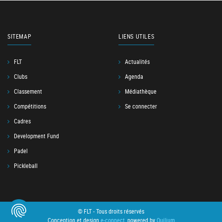
SITEMAP
LIENS UTILES
FLT
Actualités
Clubs
Agenda
Classement
Médiathèque
Compétitions
Se connecter
Cadres
Development Fund
Padel
Pickleball
© FLT - Tous droits réservés
Conception et design
e-connect
, powered by
Quilium