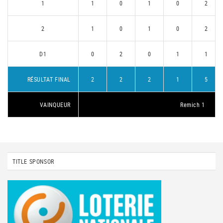
1
1
0
1
0
2
2
1
0
1
0
2
D1
0
2
0
1
1
RÉSULTAT FINAL
2
2
2
1
5
VAINQUEUR
Remich 1
TITLE SPONSOR