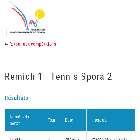
Toggle
naviga
Retour aux compétitions
Remich 1 - Tennis Spora 2
Résultats
Numéro du
Tour
Date
Interclub
match
12G033
5
2025-05-
Interclubs 2025 - U12