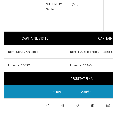
VILLENEUVE
(5.3)
Sacha
CAPITAINE VISITÉ
CAPITAINE V
Nom: SMOLJAN Josip
Nom: FOUYER Thibault Gaëtan M
Licence: 25592
Licence: 26465
RÉSULTAT FINAL
Points
Matchs
Se
(A)
(B)
(A)
(B)
(A)