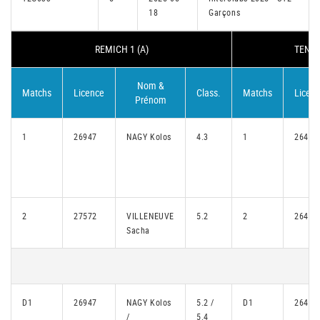
18
Garçons
REMICH 1 (A)
TENNI
Nom &
Matchs
Licence
Class.
Matchs
Licen
Prénom
1
26947
NAGY Kolos
4.3
1
26465
2
27572
VILLENEUVE
5.2
2
26431
Sacha
D1
26947
NAGY Kolos
5.2 /
D1
26431
/
5.4