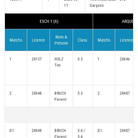
11
Garçons
ESCH 1 (A)
ARQUEBUS
Nom &
Matchs
Licence
Class.
Matchs
Licence
Prénom
1
28157
HOLZ
5.3
1
28646
Tim
2
28048
BRUCH
5.3
2
28487
Florent
D1
28048
BRUCH
5.4 /
D1
28487
Florent
5.4