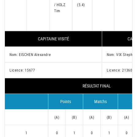
/ HOLZ
(5.4)
Tim
CAPITAINE VISITÉ
CAPI
Nom: EISCHEN Alexandre
Nom: VIX Stephan
Licence: 15677
Licence: 21360
RÉSULTAT FINAL
Points
Matchs
Se
(A)
(B)
(A)
(B)
(A)
1
0
1
0
1
0