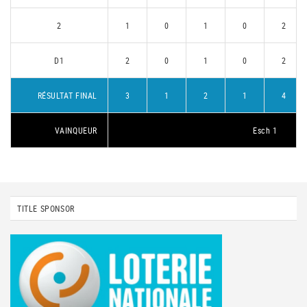
2
1
0
1
0
2
D1
2
0
1
0
2
RÉSULTAT FINAL
3
1
2
1
4
VAINQUEUR
Esch 1
TITLE SPONSOR