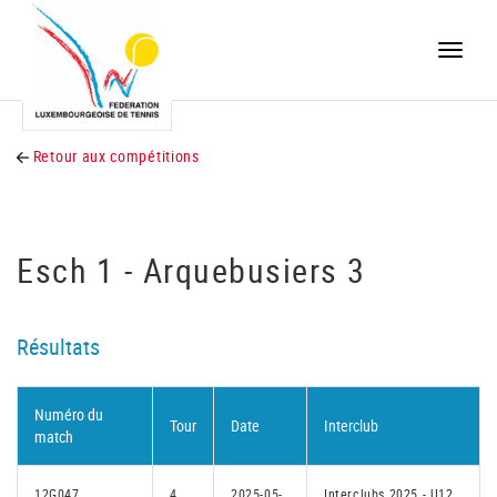
Toggle
naviga
Retour aux compétitions
Esch 1 - Arquebusiers 3
Résultats
Numéro du
Tour
Date
Interclub
match
12G047
4
2025-05-
Interclubs 2025 - U12