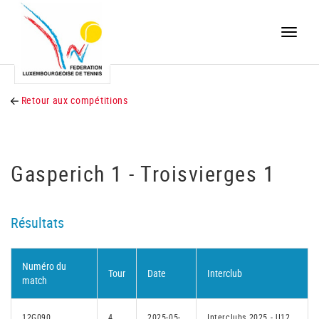
Toggle
naviga
Retour aux compétitions
Gasperich 1 - Troisvierges 1
Résultats
Numéro du
Tour
Date
Interclub
match
12G090
4
2025-05-
Interclubs 2025 - U12