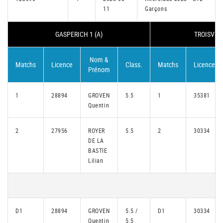
11
Garçons
GASPERICH 1 (A)
TROISVIER
Nom &
Matchs
Licence
Class.
Matchs
Licence
Prénom
1
28894
GROVEN
5.5
1
35381
Quentin
2
27956
ROYER
5.5
2
30334
DE LA
BASTIE
Lilian
D1
28894
GROVEN
5.5 /
D1
30334
Quentin
5.5