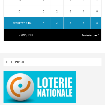
D1
0
2
0
1
0
RÉSULTAT FINAL
0
4
0
3
0
VAINQUEUR
Troisvierges 1
TITLE SPONSOR