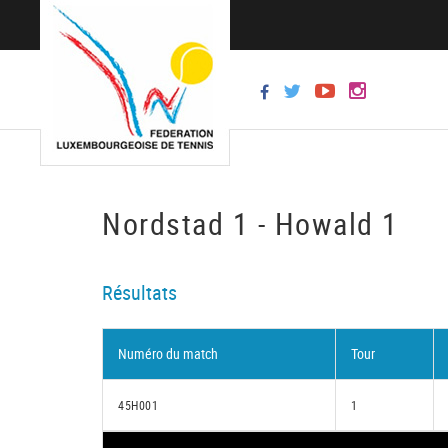
Nordstad 1 - Howald 1
Résultats
Numéro du match
Tour
45H001
1