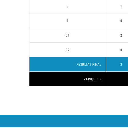
3
1
4
0
D1
2
D2
0
RÉSULTAT FINAL
3
VAINQUEUR