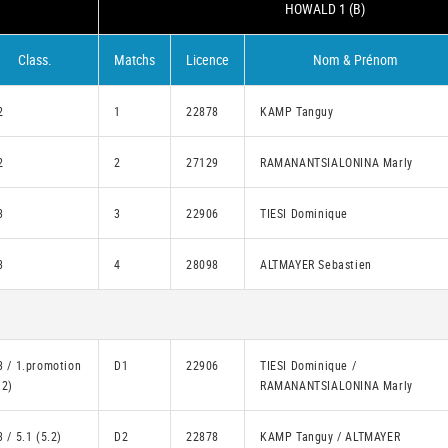
HOWALD 1 (B)
Class.
Matchs
Licence
Nom & Prénom
2
1
22878
KAMP Tanguy
2
2
27129
RAMANANTSIALONINA Marly
3
3
22906
TIESI Dominique
3
4
28098
ALTMAYER Sebastien
3 / 1.promotion
D1
22906
TIESI Dominique /
.2)
RAMANANTSIALONINA Marly
3 / 5.1 (5.2)
D2
22878
KAMP Tanguy / ALTMAYER