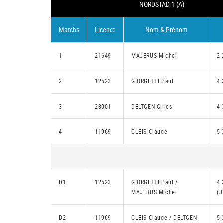
NORDSTAD 1 (A)
Matchs
Licence
Nom & Prénom
1
21649
MAJERUS Michel
2.
2
12523
GIORGETTI Paul
4.
3
28001
DELTGEN Gilles
4.
4
11969
GLEIS Claude
5.
D1
12523
GIORGETTI Paul /
4.
MAJERUS Michel
(3
D2
11969
GLEIS Claude / DELTGEN
5.