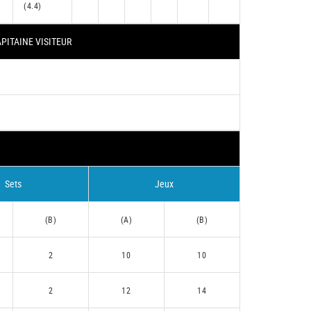
(4.4)
PITAINE VISITEUR
Sets
Jeux
(B)
(A)
(B)
2
10
10
2
12
14