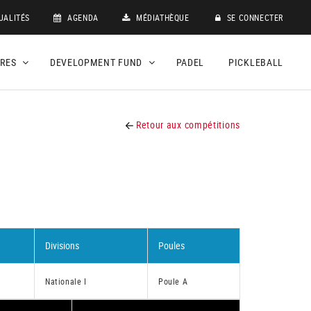
UALITÉS
AGENDA
MÉDIATHÈQUE
SE CONNECTER
DRES
DEVELOPMENT FUND
PADEL
PICKLEBALL
Retour aux compétitions
Divisions
Poules
Nationale I
Poule A