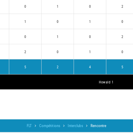
0
1
0
2
1
0
1
0
0
1
0
2
2
0
1
0
5
2
4
5
Howald 1
FLT
Compétitions
Interclubs
Rencontre