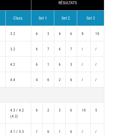
RÉSULTATS
Class.
Set 1
Set 2
Set 3
3.2
6
3
4
6
8
10
3.2
6
7
6
7
/
/
4.2
6
1
6
3
/
/
4.4
4
6
2
6
/
/
4.3 / 4.2
6
2
3
6
10
5
(4.2)
4.1 / 5.3
1
6
1
6
/
/