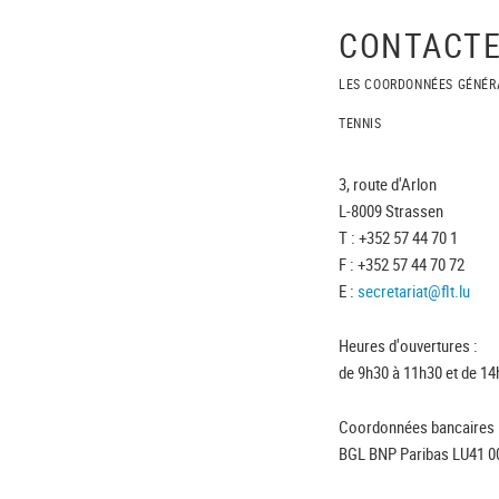
CONTACTE
LES COORDONNÉES GÉNÉR
TENNIS
3, route d'Arlon
L-8009 Strassen
T : +352 57 44 70 1
F : +352 57 44 70 72
E :
secretariat@flt.lu
Heures d'ouvertures :
de 9h30 à 11h30 et de 14
Coordonnées bancaires 
BGL BNP Paribas LU41 0