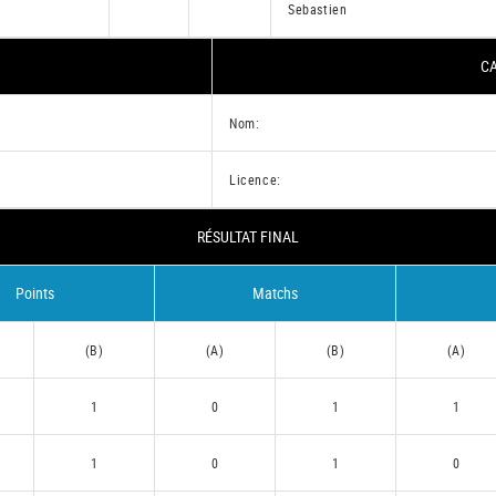
Sebastien
CA
Nom:
Licence:
RÉSULTAT FINAL
Points
Matchs
(B)
(A)
(B)
(A)
1
0
1
1
1
0
1
0