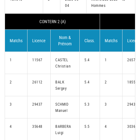
04
Hommes
CONTERN 2 (A)
NO
Nom &
Matchs
Licence
Class.
Matchs
Licenc
Prénom
1
11567
CASTEL
5.4
1
26572
Christian
2
26112
BALK
5.4
2
18559
Sergey
3
29437
SCHMID
5.3
3
29432
Manuel
4
35648
BARBERA
5.5
4
30364
Luigi