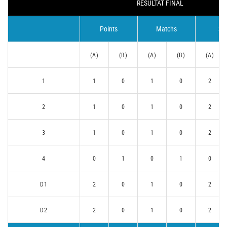
RÉSULTAT FINAL
Points
Matchs
Se
(A)
(B)
(A)
(B)
(A)
1
1
0
1
0
2
2
1
0
1
0
2
3
1
0
1
0
2
4
0
1
0
1
0
D1
2
0
1
0
2
D2
2
0
1
0
2