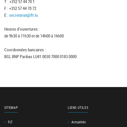
T : +352 57 44 70 1
F : +352 57 44 70 72
E :
secretariat@flt.lu
Heures d'ouvertures :
de 9h30 à 11h30 et de 14h00 à 16h00
Coordonnées bancaires :
BGL BNP Paribas LU41 0030 7000 0183 0000
SITEMAP
LIENS UTILES
FLT
Actualités