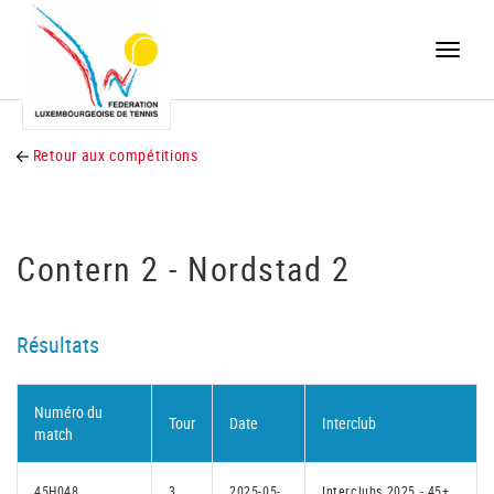
Toggle
naviga
Retour aux compétitions
Contern 2 - Nordstad 2
Résultats
Numéro du
Tour
Date
Interclub
match
45H048
3
2025-05-
Interclubs 2025 - 45+