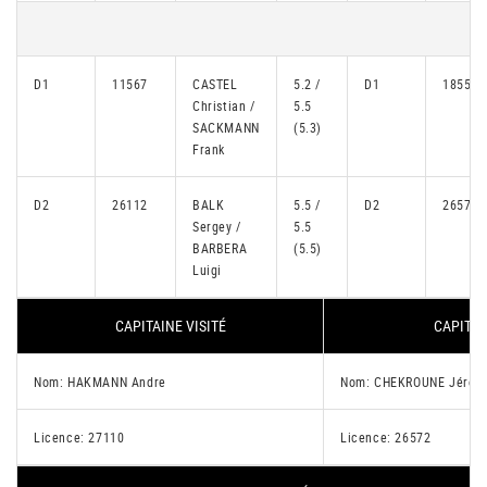
D1
11567
CASTEL
5.2 /
D1
18559
Christian /
5.5
SACKMANN
(5.3)
Frank
D2
26112
BALK
5.5 /
D2
26572
Sergey /
5.5
BARBERA
(5.5)
Luigi
CAPITAINE VISITÉ
CAPITAI
Nom: HAKMANN Andre
Nom: CHEKROUNE Jérôm
Licence: 27110
Licence: 26572