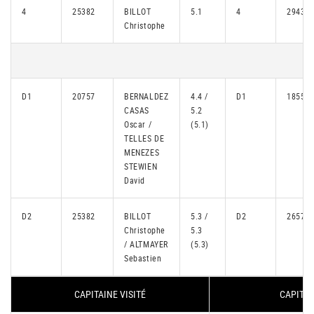
4
25382
BILLOT
5.1
4
29432
Christophe
D1
20757
BERNALDEZ
4.4 /
D1
18559
CASAS
5.2
Oscar /
(5.1)
TELLES DE
MENEZES
STEWIEN
David
D2
25382
BILLOT
5.3 /
D2
26572
Christophe
5.3
/ ALTMAYER
(5.3)
Sebastien
CAPITAINE VISITÉ
CAPITAI