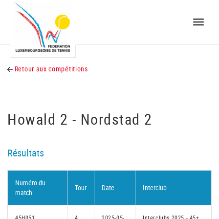
Toggle
naviga
Retour aux compétitions
Howald 2 - Nordstad 2
Résultats
Numéro du
Tour
Date
Interclub
match
45H051
4
2025-05-
Interclubs 2025 - 45+