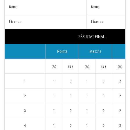
Nom:
Nom:
Licence:
Licence:
RÉSULTAT FINAL
Points
Matchs
Se
(A)
(B)
(A)
(B)
(A)
1
1
0
1
0
2
2
1
0
1
0
2
3
1
0
1
0
2
4
1
0
1
0
2