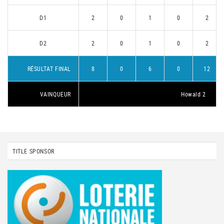
D1
2
0
1
0
2
D2
2
0
1
0
2
RÉSULTAT FINAL
8
0
6
0
12
VAINQUEUR
Howald 2
TITLE SPONSOR