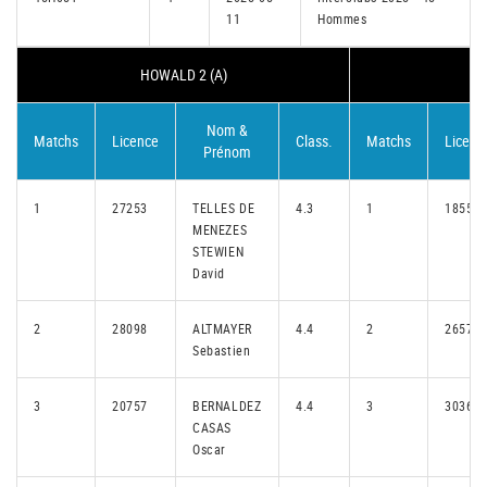
11
Hommes
HOWALD 2 (A)
N
Nom &
Matchs
Licence
Class.
Matchs
Licenc
Prénom
1
27253
TELLES DE
4.3
1
18559
MENEZES
STEWIEN
David
2
28098
ALTMAYER
4.4
2
26572
Sebastien
3
20757
BERNALDEZ
4.4
3
30364
CASAS
Oscar