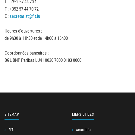
T : +352 57 44 70 1
F : +352 57 44 70 72
E :
secretariat@flt.lu
Heures d'ouvertures :
de 9h30 à 11h30 et de 14h00 à 16h00
Coordonnées bancaires :
BGL BNP Paribas LU41 0030 7000 0183 0000
SITEMAP
LIENS UTILES
FLT
Actualités