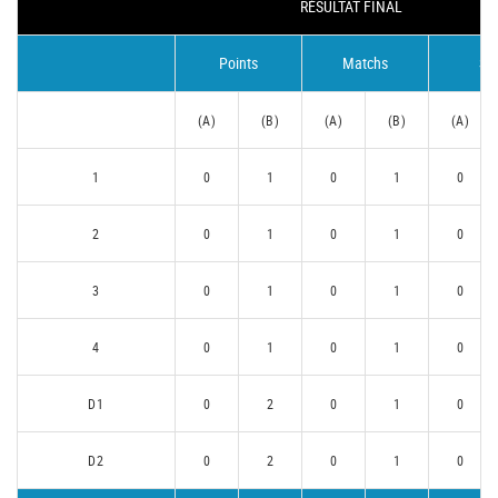
RÉSULTAT FINAL
Points
Matchs
Se
(A)
(B)
(A)
(B)
(A)
1
0
1
0
1
0
2
0
1
0
1
0
3
0
1
0
1
0
4
0
1
0
1
0
D1
0
2
0
1
0
D2
0
2
0
1
0