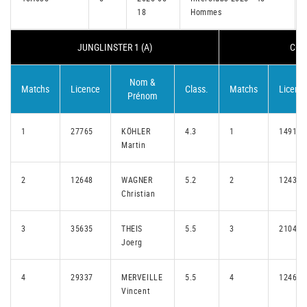
18
Hommes
JUNGLINSTER 1 (A)
CON
Nom &
Matchs
Licence
Class.
Matchs
Licenc
Prénom
1
27765
KÖHLER
4.3
1
14911
Martin
2
12648
WAGNER
5.2
2
12437
Christian
3
35635
THEIS
5.5
3
21049
Joerg
4
29337
MERVEILLE
5.5
4
12460
Vincent