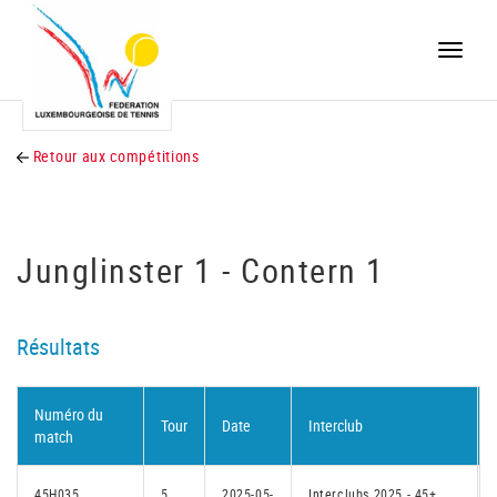
Toggle
naviga
Retour aux compétitions
Junglinster 1 - Contern 1
Résultats
Numéro du
Tour
Date
Interclub
match
45H035
5
2025-05-
Interclubs 2025 - 45+