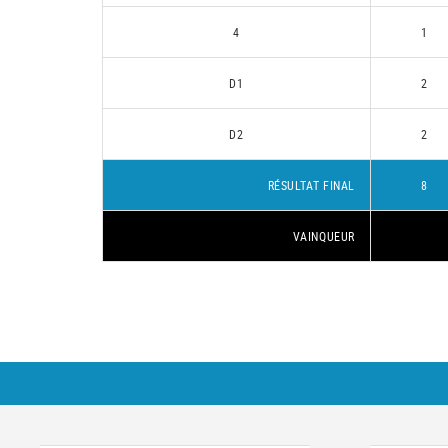
4
1
D1
2
D2
2
RÉSULTAT FINAL
8
VAINQUEUR