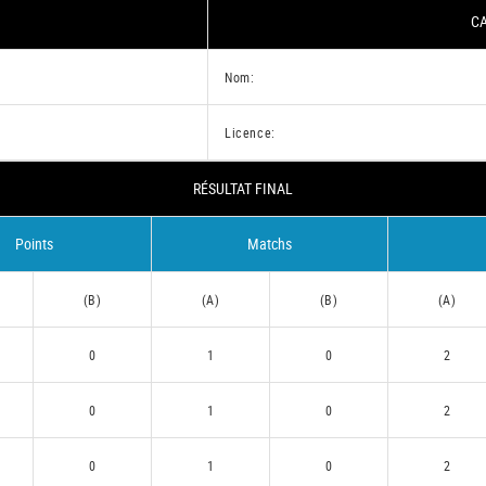
CA
Nom:
Licence:
RÉSULTAT FINAL
Points
Matchs
(B)
(A)
(B)
(A)
0
1
0
2
0
1
0
2
0
1
0
2