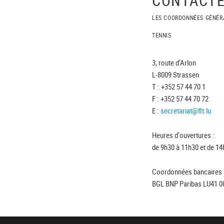
LES COORDONNÉES GÉNÉR
TENNIS
3, route d'Arlon
L-8009 Strassen
T : +352 57 44 70 1
F : +352 57 44 70 72
E :
secretariat@flt.lu
Heures d'ouvertures :
de 9h30 à 11h30 et de 14
Coordonnées bancaires 
BGL BNP Paribas LU41 0