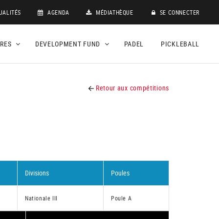
UALITÉS
AGENDA
MÉDIATHÈQUE
SE CONNECTER
DRES
DEVELOPMENT FUND
PADEL
PICKLEBALL
Retour aux compétitions
Divisions
Poules
Nationale III
Poule A