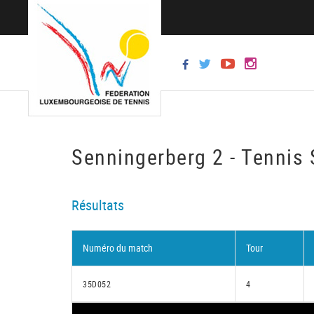
Senningerberg 2 - Tennis 
Résultats
Numéro du match
Tour
35D052
4