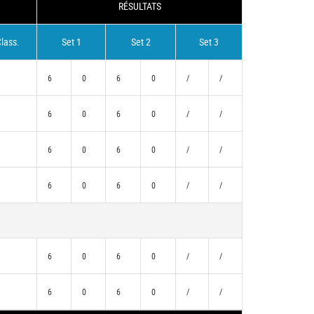
RÉSULTATS
lass.
Set 1
Set 2
Set 3
6
0
6
0
/
/
6
0
6
0
/
/
6
0
6
0
/
/
6
0
6
0
/
/
)
6
0
6
0
/
/
)
6
0
6
0
/
/