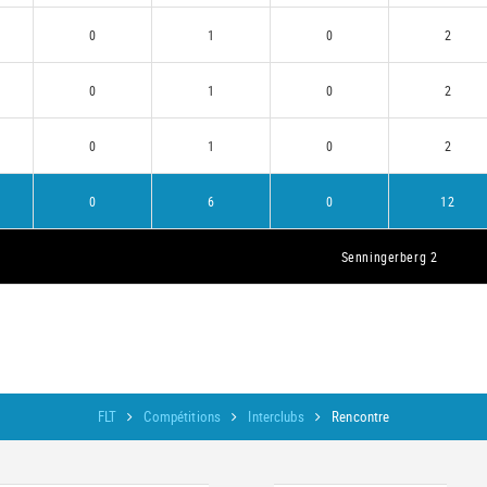
0
1
0
2
0
1
0
2
0
1
0
2
0
6
0
12
Senningerberg 2
FLT
Compétitions
Interclubs
Rencontre