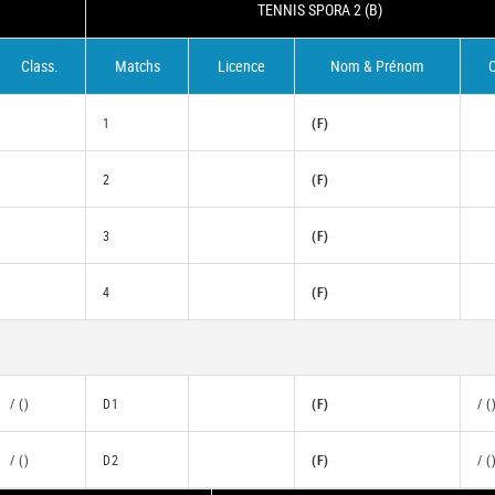
TENNIS SPORA 2 (B)
Class.
Matchs
Licence
Nom & Prénom
C
1
(F)
2
(F)
3
(F)
4
(F)
/ ()
D1
(F)
/ (
/ ()
D2
(F)
/ (