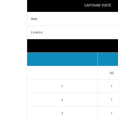
CAPITAINE VISITÉ
Nom:
Licence:
(A)
1
1
2
1
3
1