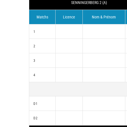
SENNINGERBERG 2 (A)
Matchs
Licence
Nom & Prénom
1
2
3
4
D1
D2