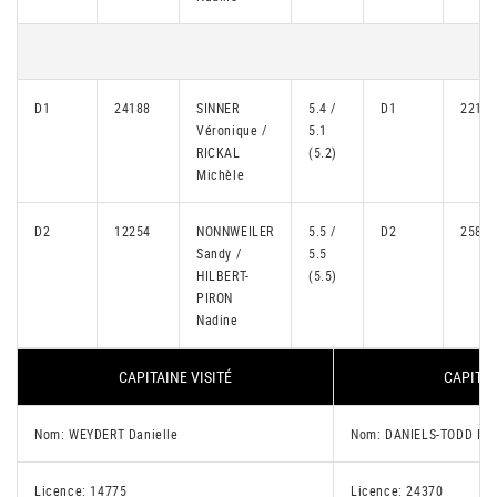
D1
24188
SINNER
5.4 /
D1
22128
Véronique /
5.1
RICKAL
(5.2)
Michèle
D2
12254
NONNWEILER
5.5 /
D2
25811
Sandy /
5.5
HILBERT-
(5.5)
PIRON
Nadine
CAPITAINE VISITÉ
CAPITAI
Nom: WEYDERT Danielle
Nom: DANIELS-TODD Ka
Licence: 14775
Licence: 24370