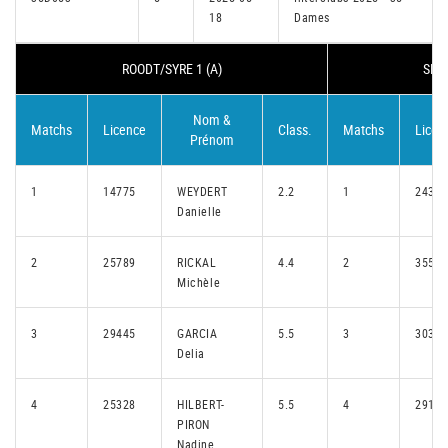
18
Dames
ROODT/SYRE 1 (A)
SEN
Nom &
Matchs
Licence
Class.
Matchs
Licen
Prénom
1
14775
WEYDERT
2.2
1
24370
Danielle
2
25789
RICKAL
4.4
2
35598
Michèle
3
29445
GARCIA
5.5
3
30311
Delia
4
25328
HILBERT-
5.5
4
29180
PIRON
Nadine