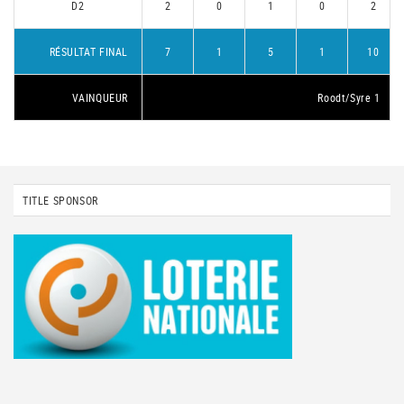
D2
2
0
1
0
2
RÉSULTAT FINAL
7
1
5
1
10
VAINQUEUR
Roodt/Syre 1
TITLE SPONSOR