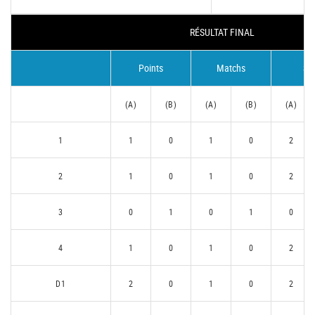
RÉSULTAT FINAL
Points
Matchs
Se
(A)
(B)
(A)
(B)
(A)
1
1
0
1
0
2
2
1
0
1
0
2
3
0
1
0
1
0
4
1
0
1
0
2
D1
2
0
1
0
2