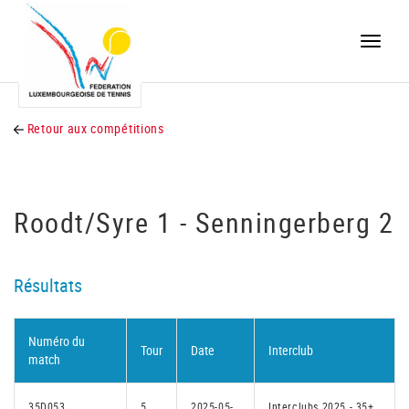
Toggle
naviga
Retour aux compétitions
Roodt/Syre 1 - Senningerberg 2
Résultats
Numéro du
Tour
Date
Interclub
match
35D053
5
2025-05-
Interclubs 2025 - 35+