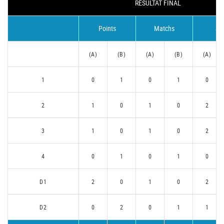
RÉSULTAT FINAL
Points
Matchs
Se
(A)
(B)
(A)
(B)
(A)
1
0
1
0
1
0
2
1
0
1
0
2
3
1
0
1
0
2
4
0
1
0
1
0
D1
2
0
1
0
2
D2
0
2
0
1
1