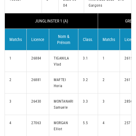
04
Garçons
JUNGLINSTER 1 (A)
GREVE
Nom &
Matchs
Licence
Class.
Matchs
Licenc
Prénom
1
26884
TIGANILA
3.1
1
26150
Vlad
2
26881
MAFTEI
3.2
2
26114
Horia
3
26430
MONTANARI
3.3
3
28566
Samuele
4
27063
MORGAN
5.5
4
25710
Elliot