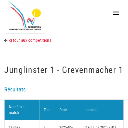
Toggle
naviga
Retour aux compétitions
Junglinster 1 - Grevenmacher 1
Résultats
Numéro du
Tour
Date
Interclub
match
18G027
3
2025-05-
Interclubs 2025 - U18