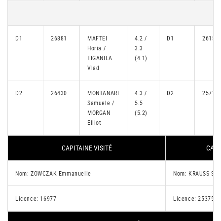
D1
26881
MAFTEI
4.2 /
D1
26150
Horia /
3.3
TIGANILA
(4.1)
Vlad
D2
26430
MONTANARI
4.3 /
D2
25710
Samuele /
5.5
MORGAN
(5.2)
Elliot
CAPITAINE VISITÉ
CAPI
Nom: ZOWCZAK Emmanuelle
Nom: KRAUSS Seb
Licence: 16977
Licence: 25375