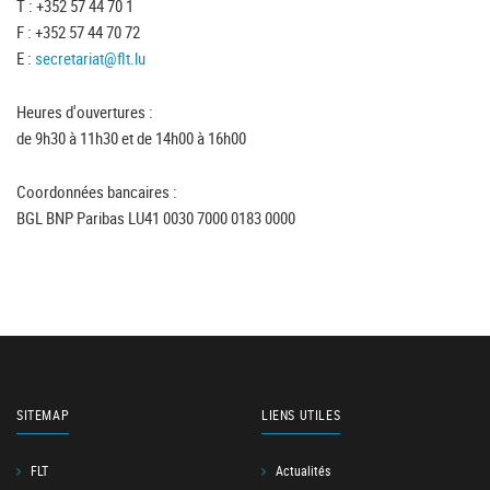
T : +352 57 44 70 1
F : +352 57 44 70 72
E :
secretariat@flt.lu
Heures d'ouvertures :
de 9h30 à 11h30 et de 14h00 à 16h00
Coordonnées bancaires :
BGL BNP Paribas LU41 0030 7000 0183 0000
SITEMAP
LIENS UTILES
FLT
Actualités