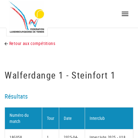
Toggle
naviga
Retour aux compétitions
Walferdange 1 - Steinfort 1
Résultats
Numéro du
Tour
Date
Interclub
match
18G058
1
2025-04-
Interclubs 2025 - U18