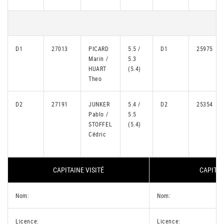
D1
27013
PICARD
5.5 /
D1
25975
Marin /
5.3
HUART
(5.4)
Theo
D2
27191
JUNKER
5.4 /
D2
25354
Pablo /
5.5
STOFFEL
(5.4)
Cédric
CAPITAINE VISITÉ
CAPITAI
Nom:
Nom:
Licence:
Licence: