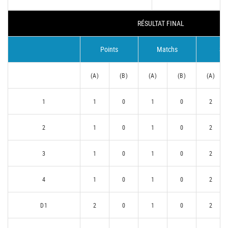
RÉSULTAT FINAL
Points
Matchs
Se
(A)
(B)
(A)
(B)
(A)
1
1
0
1
0
2
2
1
0
1
0
2
3
1
0
1
0
2
4
1
0
1
0
2
D1
2
0
1
0
2