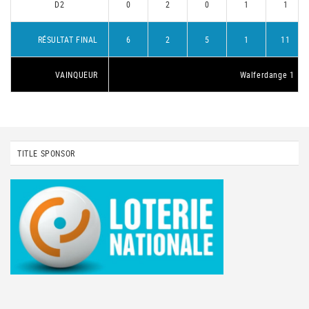
D2
0
2
0
1
1
RÉSULTAT FINAL
6
2
5
1
11
VAINQUEUR
Walferdange 1
TITLE SPONSOR