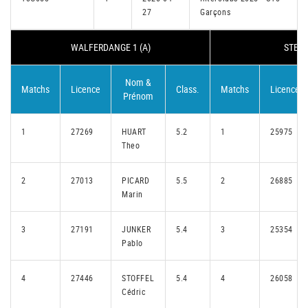
27
Garçons
WALFERDANGE 1 (A)
STEIN
Nom &
Matchs
Licence
Class.
Matchs
Licence
Prénom
1
27269
HUART
5.2
1
25975
Theo
2
27013
PICARD
5.5
2
26885
Marin
3
27191
JUNKER
5.4
3
25354
Pablo
4
27446
STOFFEL
5.4
4
26058
Cédric