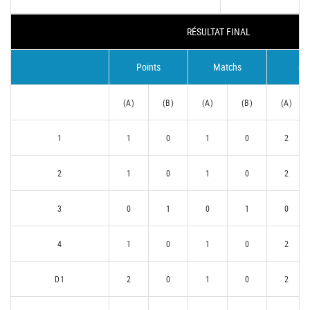
RÉSULTAT FINAL
Points
Matchs
Se
(A)
(B)
(A)
(B)
(A)
1
1
0
1
0
2
2
1
0
1
0
2
3
0
1
0
1
0
4
1
0
1
0
2
D1
2
0
1
0
2