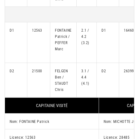
D1
12563
FONTAINE
2.1 /
D1
16460
Patrick /
4.2
PEFFER
(3.2)
Marc
D2
21500
FELGEN
3.1 /
D2
26399
Ben /
4.4
STAUDT
(4.1)
Chris
CAPITAINE VISITÉ
CAPITA
Nom: FONTAINE Patrick
Nom: MICHOTTE Juli
Licence: 12563
Licence: 28485