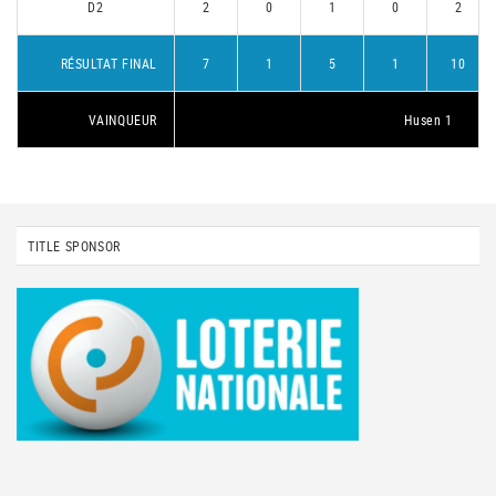
D2
2
0
1
0
2
RÉSULTAT FINAL
7
1
5
1
10
VAINQUEUR
Husen 1
TITLE SPONSOR