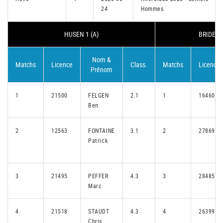
24
Hommes
HUSEN 1 (A)
BRIDEL/
Nom &
Matchs
Licence
Class.
Matchs
Licence
Prénom
1
21500
FELGEN
2.1
1
16460
Ben
2
12563
FONTAINE
3.1
2
27869
Patrick
3
21495
PEFFER
4.3
3
28485
Marc
4
21518
STAUDT
4.3
4
26399
Chris