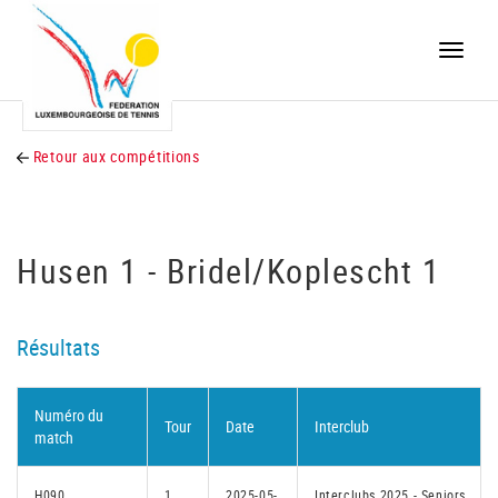
Toggle
naviga
Retour aux compétitions
Husen 1 - Bridel/Koplescht 1
Résultats
Numéro du
Tour
Date
Interclub
match
H090
1
2025-05-
Interclubs 2025 - Seniors