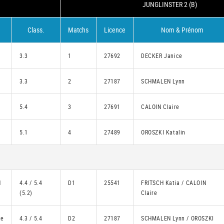
JUNGLINSTER 2 (B)
Class.
Matchs
Licence
Nom & Prénom
3.3
1
27692
DECKER Janice
3.3
2
27187
SCHMALEN Lynn
5.4
3
27691
CALOIN Claire
5.1
4
27489
OROSZKI Katalin
N
4.4 / 5.4
D1
25541
FRITSCH Katia / CALOIN
(5.2)
Claire
te
4.3 / 5.4
D2
27187
SCHMALEN Lynn / OROSZKI