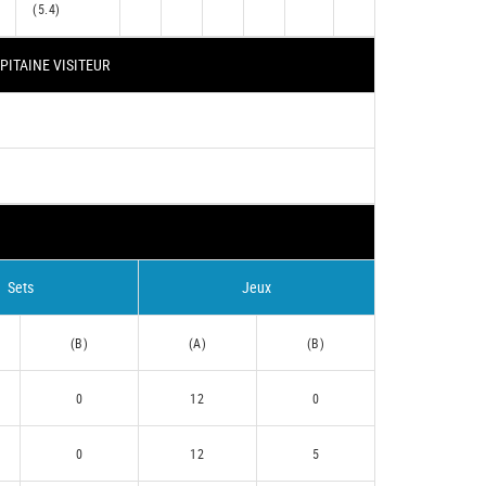
(5.4)
PITAINE VISITEUR
Sets
Jeux
(B)
(A)
(B)
0
12
0
0
12
5