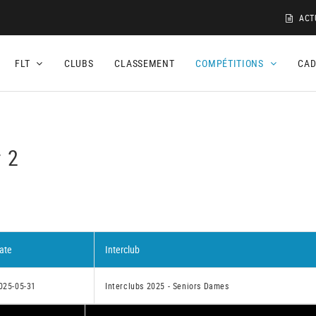
ACT
FLT
CLUBS
CLASSEMENT
COMPÉTITIONS
CA
r 2
ate
Interclub
025-05-31
Interclubs 2025 - Seniors Dames