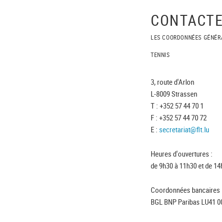
CONTACTE
LES COORDONNÉES GÉNÉR
TENNIS
3, route d'Arlon
L-8009 Strassen
T : +352 57 44 70 1
F : +352 57 44 70 72
E :
secretariat@flt.lu
Heures d'ouvertures :
de 9h30 à 11h30 et de 14
Coordonnées bancaires 
BGL BNP Paribas LU41 0