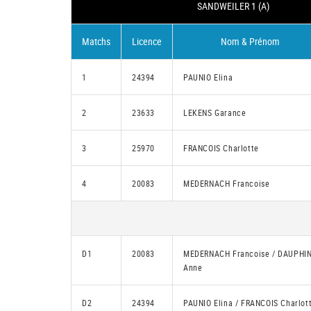
SANDWEILER 1 (A)
Matchs
Licence
Nom & Prénom
1
24394
PAUNIO Elina
2
23633
LEKENS Garance
3
25970
FRANCOIS Charlotte
4
20083
MEDERNACH Francoise
D1
20083
MEDERNACH Francoise / DAUPHI
Anne
D2
24394
PAUNIO Elina / FRANCOIS Charlot