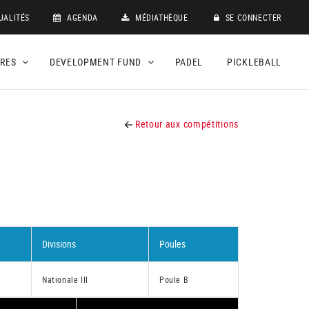
UALITÉS
AGENDA
MÉDIATHÈQUE
SE CONNECTER
DRES
DEVELOPMENT FUND
PADEL
PICKLEBALL
Retour aux compétitions
Divisions
Poules
Nationale III
Poule B