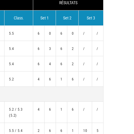
RÉSULTATS
Class.
Set 1
Set 2
Set 3
5.5
6
0
6
0
/
/
5.4
6
3
6
2
/
/
5.4
6
4
6
2
/
/
5.2
4
6
1
6
/
/
5.2 / 5.3
4
6
1
6
/
/
(5.2)
5.5 / 5.4
2
6
6
1
10
5