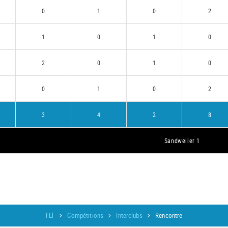
0
1
0
2
1
0
1
0
2
0
1
0
0
1
0
2
3
4
2
8
Sandweiler 1
FLT
Compétitions
Interclubs
Rencontre