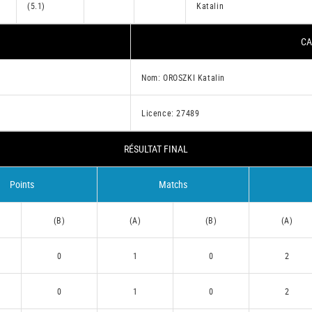
(5.1)
Katalin
CA
Nom: OROSZKI Katalin
Licence: 27489
RÉSULTAT FINAL
Points
Matchs
(B)
(A)
(B)
(A)
0
1
0
2
0
1
0
2