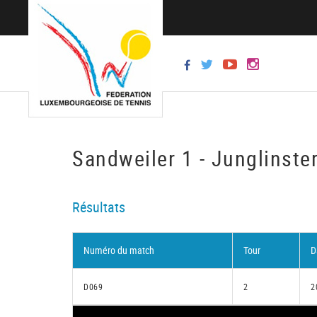
Sandweiler 1 - Junglinste
Résultats
Numéro du match
Tour
D
D069
2
2