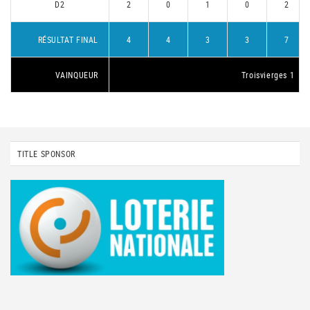
D2
2
0
1
0
2
RÉSULTAT FINAL
4
4
3
3
7
VAINQUEUR
Troisvierges 1
TITLE SPONSOR