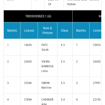
24
Dames
TROISVIERGES 1 (A)
NORD
Nom &
Matchs
Licence
Class.
Matchs
Licence
Prénom
1
16643
PATZ
4.3
1
25923
Sarah
2
25455
VIEIRA
5.5
2
26503
BARBOSA
Lena
3
23366
SIMON
5.3
3
27901
Martine
4
27884
CHOINIER
5.4
4
22105
Amy