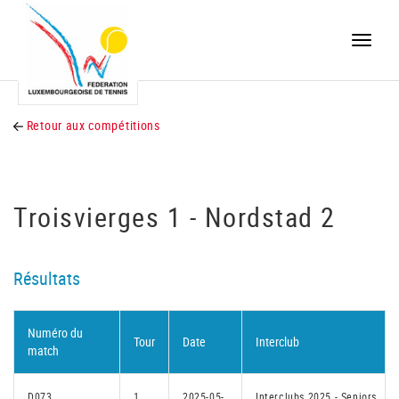
Toggle
naviga
Retour aux compétitions
Troisvierges 1 - Nordstad 2
Résultats
Numéro du
Tour
Date
Interclub
match
D073
1
2025-05-
Interclubs 2025 - Seniors