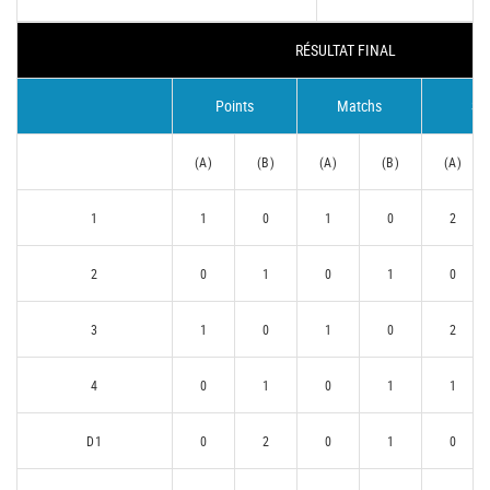
RÉSULTAT FINAL
Points
Matchs
Se
(A)
(B)
(A)
(B)
(A)
1
1
0
1
0
2
2
0
1
0
1
0
3
1
0
1
0
2
4
0
1
0
1
1
D1
0
2
0
1
0