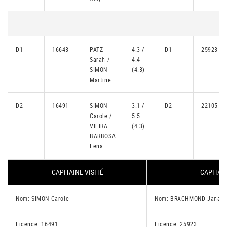
D1
16643
PATZ
4.3 /
D1
25923
Sarah /
4.4
SIMON
(4.3)
Martine
D2
16491
SIMON
3.1 /
D2
22105
Carole /
5.5
VIEIRA
(4.3)
BARBOSA
Lena
CAPITAINE VISITÉ
CAPITAIN
Nom: SIMON Carole
Nom: BRACHMOND Jana
Licence: 16491
Licence: 25923