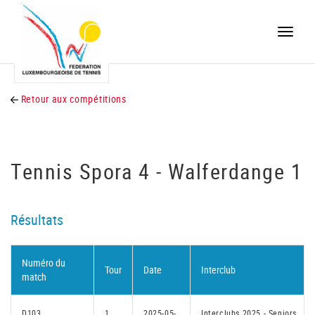
Toggle
naviga
Retour aux compétitions
Tennis Spora 4 - Walferdange 1
Résultats
Numéro du
Tour
Date
Interclub
match
D103
1
2025-05-
Interclubs 2025 - Seniors