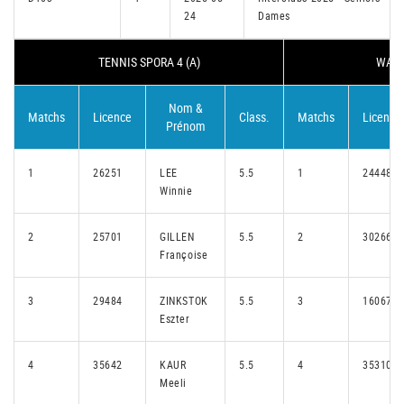
24
Dames
TENNIS SPORA 4 (A)
WALF
Nom &
Matchs
Licence
Class.
Matchs
Licence
Prénom
1
26251
LEE
5.5
1
24448
Winnie
2
25701
GILLEN
5.5
2
30266
Françoise
3
29484
ZINKSTOK
5.5
3
16067
Eszter
4
35642
KAUR
5.5
4
35310
Meeli