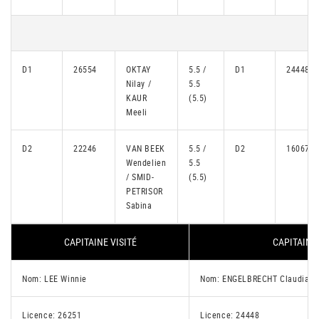
D1
26554
OKTAY
5.5 /
D1
24448
Nilay /
5.5
KAUR
(5.5)
Meeli
D2
22246
VAN BEEK
5.5 /
D2
16067
Wendelien
5.5
/ SMID-
(5.5)
PETRISOR
Sabina
CAPITAINE VISITÉ
CAPITAINE 
Nom: LEE Winnie
Nom: ENGELBRECHT Claudia
Licence: 26251
Licence: 24448