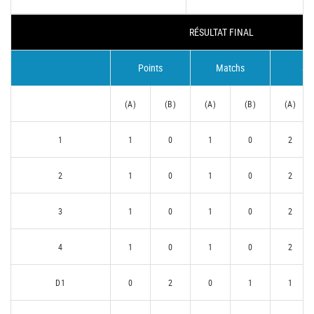
RÉSULTAT FINAL
Points
Matchs
Se
(A)
(B)
(A)
(B)
(A)
1
1
0
1
0
2
2
1
0
1
0
2
3
1
0
1
0
2
4
1
0
1
0
2
D1
0
2
0
1
1