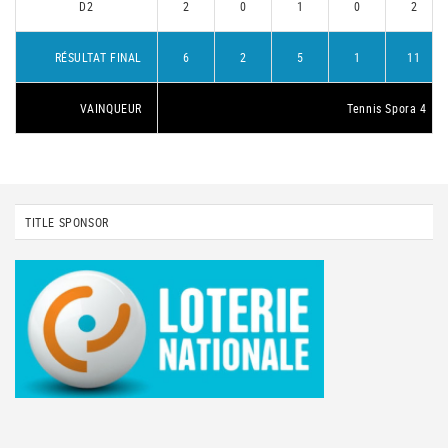
D2
2
0
1
0
2
RÉSULTAT FINAL
6
2
5
1
11
VAINQUEUR
Tennis Spora 4
TITLE SPONSOR