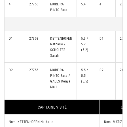
4
27755
MOREIRA
5.4
4
273
PINTO Sara
D1
27303
KETTENHOFEN
5.3 /
D1
273
Nathalie /
5.2
SCHOLTES
(5.2)
Sarah
D2
27755
MOREIRA
5.5 /
D2
286
PINTO Sara /
5.5
GALES Kenya
(5.5)
Mali
CAPITAINE VISITÉ
CAP
Nom: KETTENHOFEN Nathalie
Nom: MATIZ Na