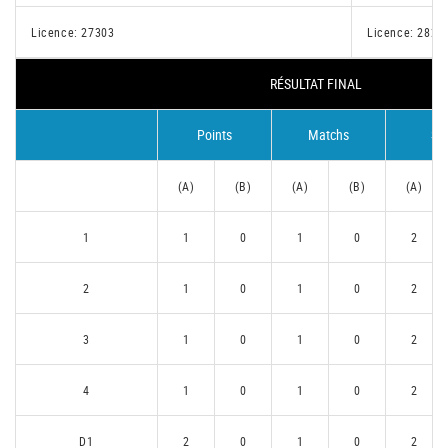
Licence: 27303
Licence: 2829
RÉSULTAT FINAL
Points
Matchs
Se
(A)
(B)
(A)
(B)
(A)
1
1
0
1
0
2
2
1
0
1
0
2
3
1
0
1
0
2
4
1
0
1
0
2
D1
2
0
1
0
2