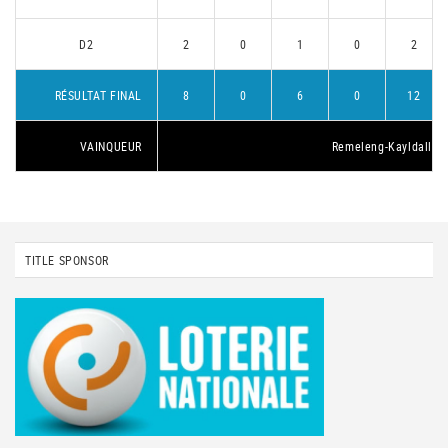
D2
2
0
1
0
2
RÉSULTAT FINAL
8
0
6
0
12
VAINQUEUR
Remeleng-Kayldall 1
TITLE SPONSOR