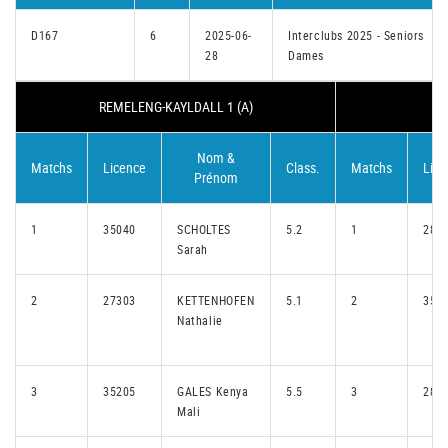
D167
6
2025-06-
Interclubs 2025 - Seniors
28
Dames
REMELENG-KAYLDALL 1 (A)
S
Nom &
Matchs
Licence
Class.
Matchs
Lice
Prénom
1
35040
SCHOLTES
5.2
1
282
Sarah
2
27303
KETTENHOFEN
5.1
2
355
Nathalie
3
35205
GALES Kenya
5.5
3
286
Mali