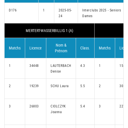
D176
1
2025-05-
Interclubs 2025 - Seniors
24
Dames
MERTERT-WASSERBILLIG 1 (A)
BE
Nom &
Matchs
Licence
Class.
Matchs
Lice
Prénom
1
34448
LAUTERBACH
4.3
1
1546
Denise
2
19239
SCHU Laura
5.5
2
3030
3
26803
CIOLCZYK
5.4
3
2278
Joanna