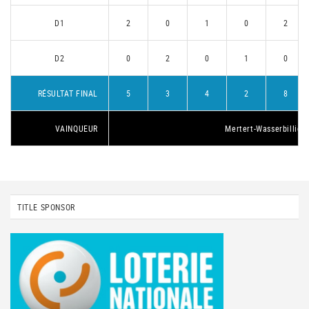
D1
2
0
1
0
2
D2
0
2
0
1
0
RÉSULTAT FINAL
5
3
4
2
8
VAINQUEUR
Mertert-Wasserbillig 1
TITLE SPONSOR