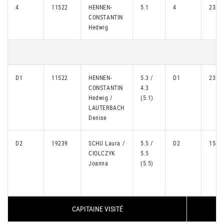
4
11522
HENNEN-
5.1
4
2375
CONSTANTIN
Hedwig
D1
11522
HENNEN-
5.3 /
D1
2375
CONSTANTIN
4.3
Hedwig /
(5.1)
LAUTERBACH
Denise
D2
19239
SCHU Laura /
5.5 /
D2
1546
CIOLCZYK
5.5
Joanna
(5.5)
CAPITAINE VISITÉ
C