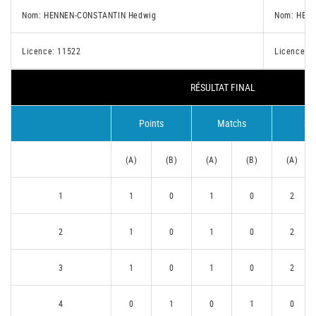
Nom: HENNEN-CONSTANTIN Hedwig
Nom: HETT
Licence: 11522
Licence: 
RÉSULTAT FINAL
Points
Matchs
Se
(A)
(B)
(A)
(B)
(A)
1
1
0
1
0
2
2
1
0
1
0
2
3
1
0
1
0
2
4
0
1
0
1
0