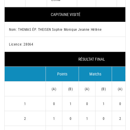
CAPITAINE VISITÉ
Nom: THOMAS ÉP. THEISEN Sophie Monique Jeanne Hélène
Licence: 28064
RÉSULTAT FINAL
Points
Matchs
Se
(A)
(B)
(A)
(B)
(A)
1
0
1
0
1
0
2
1
0
1
0
2