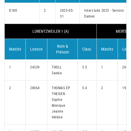
D180
2
2025-05-
Interclubs 2025 - Seniors
31
Dames
LORENTZWEILER 1 (A)
MERTERT-
Nom &
Matchs
Licence
Class.
Matchs
Lice
Prénom
1
24339
THOLL
5.5
1
2680
Saskia
2
28064
THOMAS ÉP.
5.4
2
1923
THEISEN
Sophie
Monique
Jeanne
Hélène