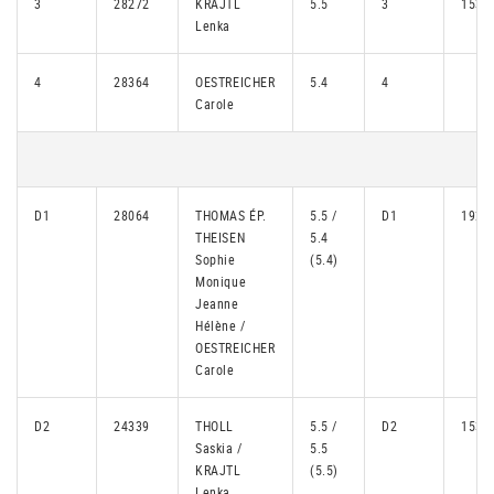
3
28272
KRAJTL
5.5
3
1534
Lenka
4
28364
OESTREICHER
5.4
4
Carole
D1
28064
THOMAS ÉP.
5.5 /
D1
1923
THEISEN
5.4
Sophie
(5.4)
Monique
Jeanne
Hélène /
OESTREICHER
Carole
D2
24339
THOLL
5.5 /
D2
1534
Saskia /
5.5
KRAJTL
(5.5)
Lenka