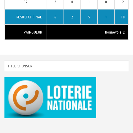
D2
2
0
1
0
2
RÉSULTAT FINAL
6
2
5
1
10
VAINQUEUR
Bonnevoie 2
TITLE SPONSOR