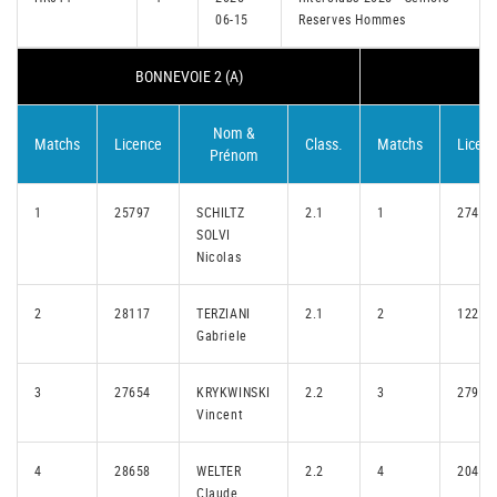
06-15
Reserves Hommes
BONNEVOIE 2 (A)
CA
Nom &
Matchs
Licence
Class.
Matchs
Licen
Prénom
1
25797
SCHILTZ
2.1
1
27494
SOLVI
Nicolas
2
28117
TERZIANI
2.1
2
12228
Gabriele
3
27654
KRYKWINSKI
2.2
3
27933
Vincent
4
28658
WELTER
2.2
4
20450
Claude