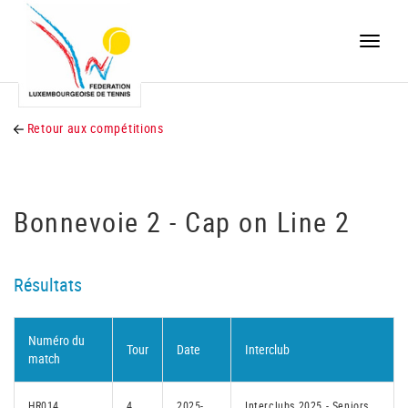
Toggle
naviga
Retour aux compétitions
Bonnevoie 2 - Cap on Line 2
Résultats
Numéro du
Tour
Date
Interclub
match
HR014
4
2025-
Interclubs 2025 - Seniors