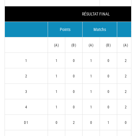
RÉSULTAT FINAL
Points
Matchs
Se
(A)
(B)
(A)
(B)
(A)
1
1
0
1
0
2
2
1
0
1
0
2
3
1
0
1
0
2
4
1
0
1
0
2
D1
0
2
0
1
0