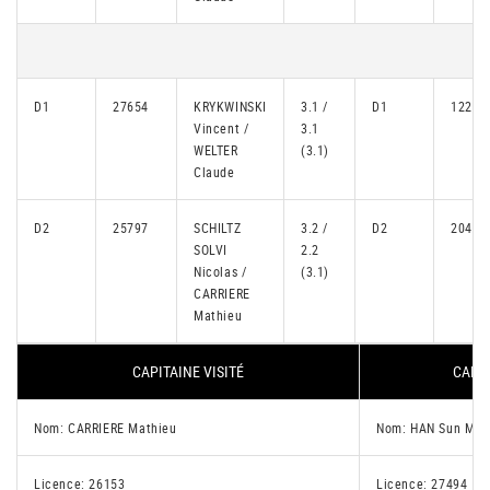
D1
27654
KRYKWINSKI
3.1 /
D1
12228
Vincent /
3.1
WELTER
(3.1)
Claude
D2
25797
SCHILTZ
3.2 /
D2
20450
SOLVI
2.2
Nicolas /
(3.1)
CARRIERE
Mathieu
CAPITAINE VISITÉ
CAPIT
Nom: CARRIERE Mathieu
Nom: HAN Sun Min
Licence: 26153
Licence: 27494