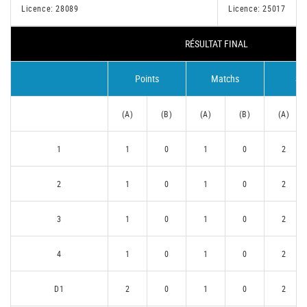
Licence: 28089
Licence: 25017
RÉSULTAT FINAL
Points
Matchs
Se
(A)
(B)
(A)
(B)
(A)
1
1
0
1
0
2
2
1
0
1
0
2
3
1
0
1
0
2
4
1
0
1
0
2
D1
2
0
1
0
2