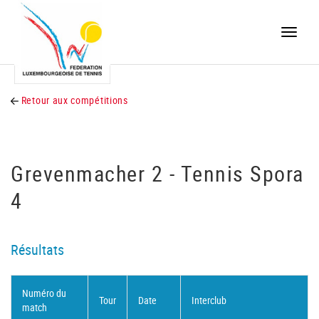
Toggle
naviga
Retour aux compétitions
Grevenmacher 2 - Tennis Spora
4
Résultats
Numéro du
Tour
Date
Interclub
match