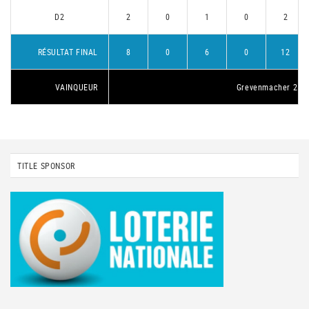
D2
2
0
1
0
2
RÉSULTAT FINAL
8
0
6
0
12
VAINQUEUR
Grevenmacher 2
TITLE SPONSOR