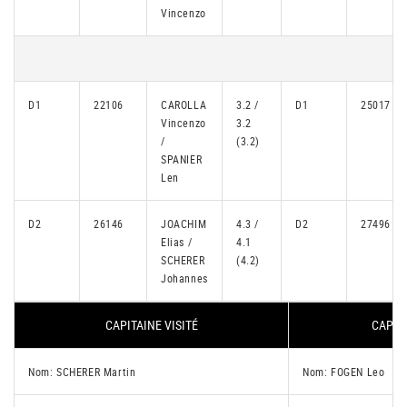
Vincenzo
D1
22106
CAROLLA
3.2 /
D1
25017
Vincenzo
3.2
/
(3.2)
SPANIER
Len
D2
26146
JOACHIM
4.3 /
D2
27496
Elias /
4.1
SCHERER
(4.2)
Johannes
CAPITAINE VISITÉ
CAPITA
Nom: SCHERER Martin
Nom: FOGEN Leo