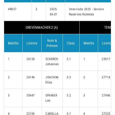
HR037
2
2025-
Interclubs 2025 - Seniors
06-01
Reserves Hommes
GREVENMACHER 2 (A)
TENNIS
Nom &
Matchs
Licence
Class.
Matchs
Licence
Prénom
1
26150
SCHERER
3.1
1
25017
Johannes
2
26146
JOACHIM
3.3
2
27714
Elias
3
35447
SPANIER
3.2
3
27496
Len
4
22106
CAROLLA
3.1
4
27525