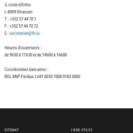
3, route d'Arlon
L-8009 Strassen
T : +352 57 44 70 1
F : +352 57 44 70 72
E :
secretariat@flt.lu
Heures d'ouvertures :
de 9h30 à 11h30 et de 14h00 à 16h00
Coordonnées bancaires :
BGL BNP Paribas LU41 0030 7000 0183 0000
SITEMAP
LIENS UTILES