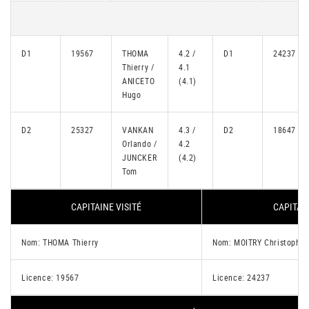
D1
19567
THOMA
4.2 /
D1
24237
Thierry /
4.1
ANICETO
(4.1)
Hugo
D2
25327
VANKAN
4.3 /
D2
18647
Orlando /
4.2
JUNCKER
(4.2)
Tom
CAPITAINE VISITÉ
CAPITAIN
Nom: THOMA Thierry
Nom: MOITRY Christophe
Licence: 19567
Licence: 24237