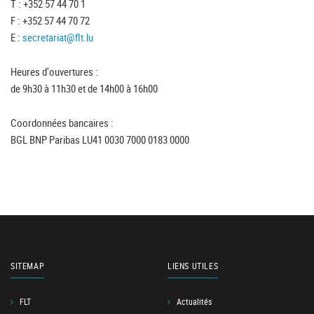
T : +352 57 44 70 1
F : +352 57 44 70 72
E :
secretariat@flt.lu
Heures d'ouvertures :
de 9h30 à 11h30 et de 14h00 à 16h00
Coordonnées bancaires :
BGL BNP Paribas LU41 0030 7000 0183 0000
SITEMAP
LIENS UTILES
FLT
Actualités