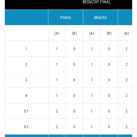
RÉSULTAT FINAL
Points
Matchs
Se
(A)
(B)
(A)
(B)
(A)
1
1
0
1
0
2
2
1
0
1
0
2
3
1
0
1
0
2
4
1
0
1
0
2
D1
2
0
1
0
2
D2
2
0
1
0
2