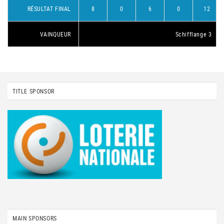
RÉSULTAT FINAL
8
0
6
0
12
VAINQUEUR
Schifflange 3
TITLE SPONSOR
MAIN SPONSORS