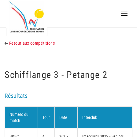
Toggle
naviga
Retour aux compétitions
Schifflange 3 - Petange 2
Résultats
Numéro du
Tour
Date
Interclub
match
HR074
4
2025-
Interclubs 2025 - Seniors