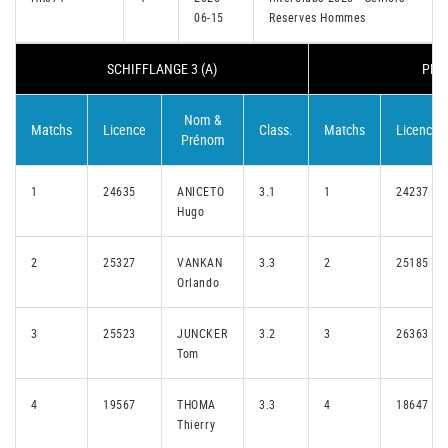
06-15
Reserves Hommes
SCHIFFLANGE 3 (A)
PETA
Nom &
Matchs
Licence
Class.
Matchs
Licence
Prénom
1
24635
ANICETO
3.1
1
24237
Hugo
2
25327
VANKAN
3.3
2
25185
Orlando
3
25523
JUNCKER
3.2
3
26363
Tom
4
19567
THOMA
3.3
4
18647
Thierry