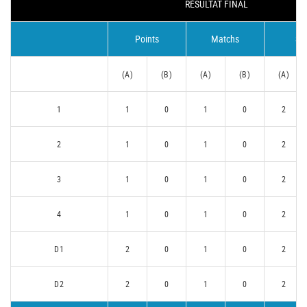
RÉSULTAT FINAL
Points
Matchs
Se
(A)
(B)
(A)
(B)
(A)
1
1
0
1
0
2
2
1
0
1
0
2
3
1
0
1
0
2
4
1
0
1
0
2
D1
2
0
1
0
2
D2
2
0
1
0
2