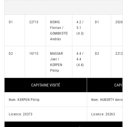
D1
22713
BEWIG
4.2 /
D1
20263
Florian /
5.1
GOMBKÖTÖ
(4.3)
András
D2
16713
MASSAR
4.4 /
D2
22123
Joel /
4.4
KERPEN
(4.4)
Philip
CAPITAINE VISITÉ
CAPITA
Nom: KERPEN Philip
Nom: HUBERTY Amin
Licence: 20373
Licence: 20263