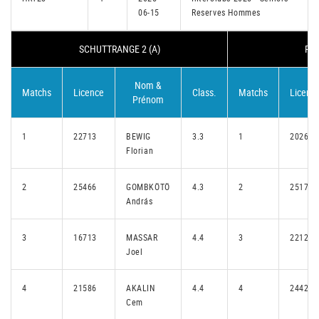
06-15
Reserves Hommes
SCHUTTRANGE 2 (A)
REM
Nom &
Matchs
Licence
Class.
Matchs
Licenc
Prénom
1
22713
BEWIG
3.3
1
20263
Florian
2
25466
GOMBKÖTÖ
4.3
2
25177
András
3
16713
MASSAR
4.4
3
22123
Joel
4
21586
AKALIN
4.4
4
24425
Cem