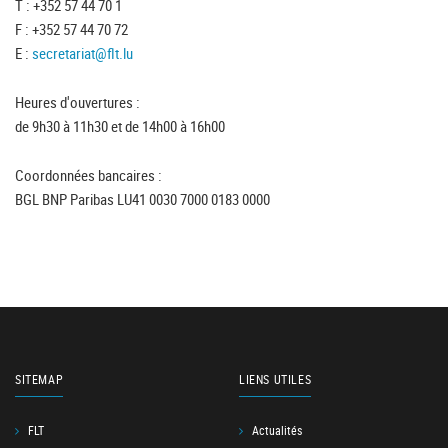
T : +352 57 44 70 1
F : +352 57 44 70 72
E :
secretariat@flt.lu
Heures d'ouvertures :
de 9h30 à 11h30 et de 14h00 à 16h00
Coordonnées bancaires :
BGL BNP Paribas LU41 0030 7000 0183 0000
SITEMAP
LIENS UTILES
FLT
Actualités