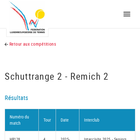
Toggle
naviga
Retour aux compétitions
Schuttrange 2 - Remich 2
Résultats
Numéro du
Tour
Date
Interclub
match
HR128
4
2025-
Interclubs 2025 - Seniors