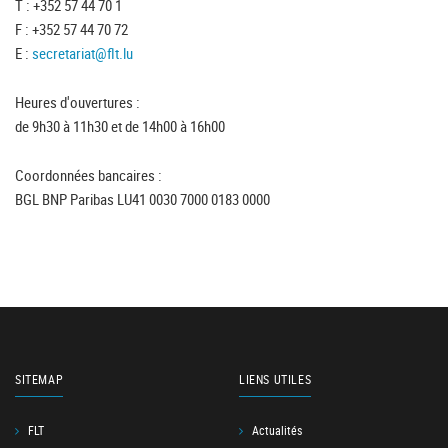
T : +352 57 44 70 1
F : +352 57 44 70 72
E :
secretariat@flt.lu
Heures d'ouvertures :
de 9h30 à 11h30 et de 14h00 à 16h00
Coordonnées bancaires :
BGL BNP Paribas LU41 0030 7000 0183 0000
SITEMAP
LIENS UTILES
FLT
Actualités