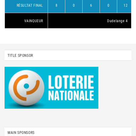
RÉSULTAT FINAL
8
0
6
0
12
VAINQUEUR
Dudelange 4
TITLE SPONSOR
MAIN SPONSORS