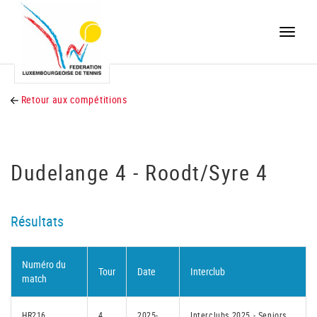
Toggle
naviga
Retour aux compétitions
Dudelange 4 - Roodt/Syre 4
Résultats
Numéro du
Tour
Date
Interclub
match
HR216
4
2025-
Interclubs 2025 - Seniors