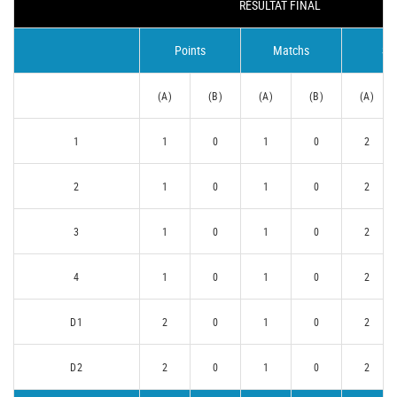
RÉSULTAT FINAL
Points
Matchs
Se
(A)
(B)
(A)
(B)
(A)
1
1
0
1
0
2
2
1
0
1
0
2
3
1
0
1
0
2
4
1
0
1
0
2
D1
2
0
1
0
2
D2
2
0
1
0
2