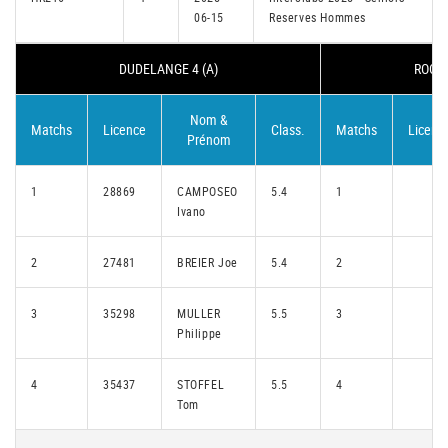
06-15
Reserves Hommes
DUDELANGE 4 (A)
ROODT
Nom &
Matchs
Licence
Class.
Matchs
Licenc
Prénom
1
28869
CAMPOSEO
5.4
1
Ivano
2
27481
BREIER Joe
5.4
2
3
35298
MULLER
5.5
3
Philippe
4
35437
STOFFEL
5.5
4
Tom