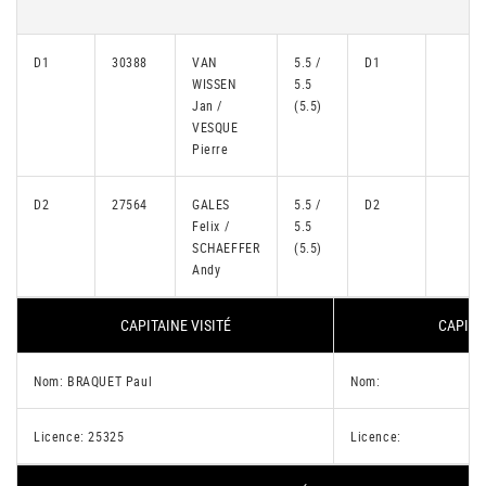
D1
30388
VAN
5.5 /
D1
WISSEN
5.5
Jan /
(5.5)
VESQUE
Pierre
D2
27564
GALES
5.5 /
D2
Felix /
5.5
SCHAEFFER
(5.5)
Andy
CAPITAINE VISITÉ
CAPITA
Nom: BRAQUET Paul
Nom:
Licence: 25325
Licence: