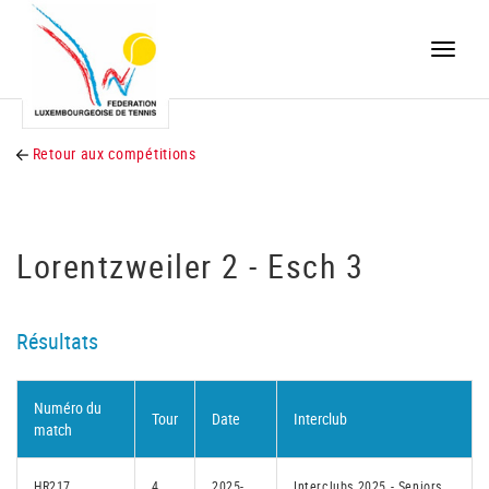
Toggle
naviga
Retour aux compétitions
Lorentzweiler 2 - Esch 3
Résultats
Numéro du
Tour
Date
Interclub
match
HR217
4
2025-
Interclubs 2025 - Seniors