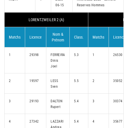
06-15
Reserves Hommes
LORENTZWEILER 2 (A)
ESC
Nom &
Matchs
Licence
Class.
Matchs
Licence
Prénom
1
29398
FERREIRA
5.3
1
26530
Dinis
Joel
2
19597
LESS
5.5
2
35052
Sven
3
29193
DALTON
5.4
3
30374
Rupert
4
27342
LAZZARI
5.4
4
35677
Andrea