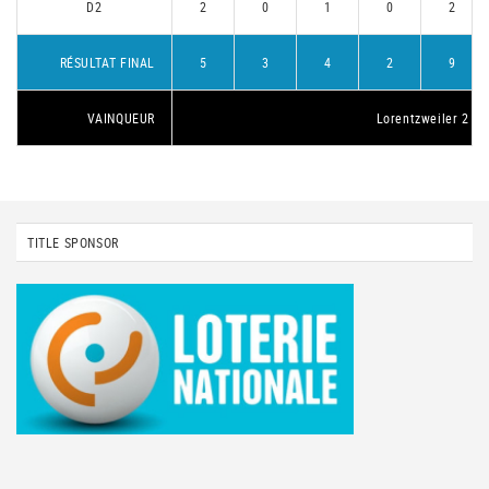
D2
2
0
1
0
2
RÉSULTAT FINAL
5
3
4
2
9
VAINQUEUR
Lorentzweiler 2
TITLE SPONSOR