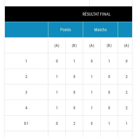
RÉSULTAT FINAL
Points
Matchs
Se
(A)
(B)
(A)
(B)
(A)
1
0
1
0
1
0
2
1
0
1
0
2
3
1
0
1
0
2
4
1
0
1
0
2
D1
0
2
0
1
1