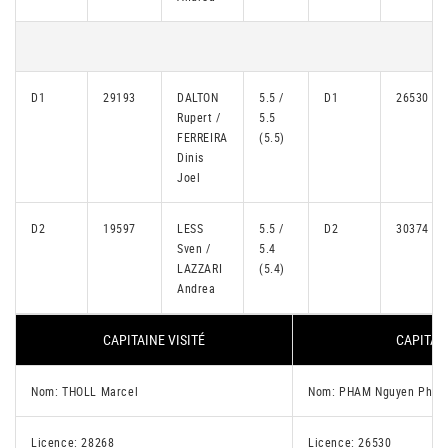
D1
29193
DALTON
5.5 /
D1
26530
Rupert /
5.5
FERREIRA
(5.5)
Dinis
Joel
D2
19597
LESS
5.5 /
D2
30374
Sven /
5.4
LAZZARI
(5.4)
Andrea
CAPITAINE VISITÉ
CAPITAIN
Nom: THOLL Marcel
Nom: PHAM Nguyen Phu
Licence: 28268
Licence: 26530