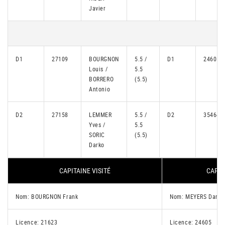
Javier
D1
27109
BOURGNON
5.5 /
D1
24605
Louis /
5.5
BORRERO
(5.5)
Antonio
D2
27158
LEMMER
5.5 /
D2
35464
Yves /
5.5
SORIC
(5.5)
Darko
CAPITAINE VISITÉ
CAPIT
Nom: BOURGNON Frank
Nom: MEYERS Dan
Licence: 21623
Licence: 24605