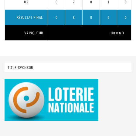
D2
0
2
0
1
0
RÉSULTAT FINAL
0
8
0
6
0
VAINQUEUR
Husen 3
TITLE SPONSOR