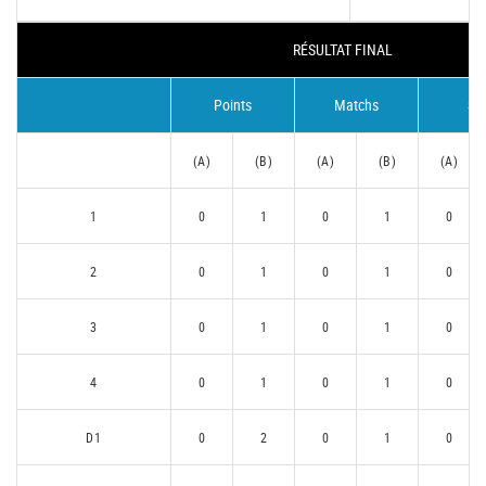
RÉSULTAT FINAL
Points
Matchs
Se
(A)
(B)
(A)
(B)
(A)
1
0
1
0
1
0
2
0
1
0
1
0
3
0
1
0
1
0
4
0
1
0
1
0
D1
0
2
0
1
0