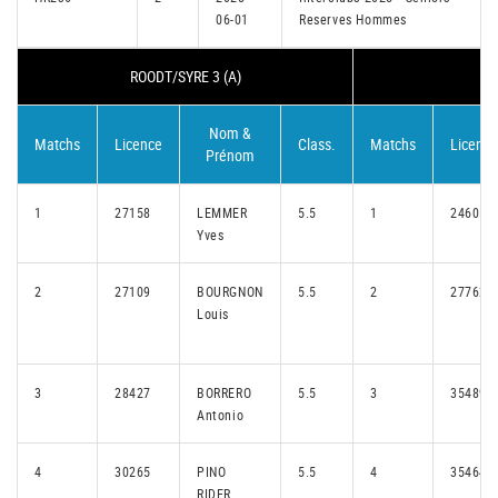
06-01
Reserves Hommes
ROODT/SYRE 3 (A)
Nom &
Matchs
Licence
Class.
Matchs
Licence
Prénom
1
27158
LEMMER
5.5
1
24605
Yves
2
27109
BOURGNON
5.5
2
27762
Louis
3
28427
BORRERO
5.5
3
35489
Antonio
4
30265
PINO
5.5
4
35464
RIDER