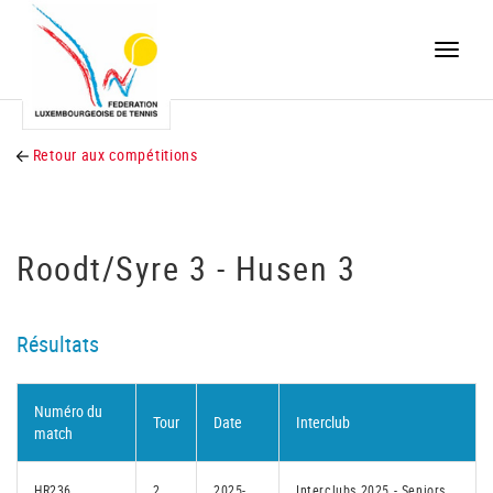
Toggle
naviga
Retour aux compétitions
Roodt/Syre 3 - Husen 3
Résultats
Numéro du
Tour
Date
Interclub
match
HR236
2
2025-
Interclubs 2025 - Seniors