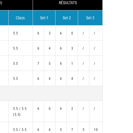
B)
RÉSULTATS
Class.
Set 1
Set 2
Set 3
5.5
6
3
6
0
/
/
5.5
6
4
6
3
/
/
5.5
7
5
6
1
/
/
5.5
6
4
6
4
/
/
5.5 / 5.5
6
0
6
2
/
/
(5.5)
5.5 / 5.5
6
4
5
7
5
10