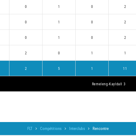
0
1
0
2
0
1
0
2
0
1
0
2
2
0
1
1
2
5
1
11
Remeleng-Kayldall 3
FLT
Compétitions
Interclubs
Rencontre