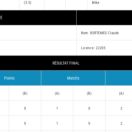
(5.5)
Mike
TÉ
Nom: BERTEMES Claude
Licence: 22205
RÉSULTAT FINAL
Points
Matchs
(B)
(A)
(B)
(A)
0
1
0
2
0
1
0
2