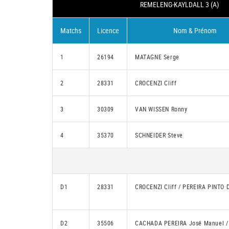
REMELENG-KAYLDALL 3 (A)
Matchs
Licence
Nom & Prénom
1
26194
MATAGNE Serge
2
28331
CROCENZI Cliff
3
30309
VAN WISSEN Ronny
4
35370
SCHNEIDER Steve
D1
28331
CROCENZI Cliff / PEREIRA PINTO 
D2
35506
CACHADA PEREIRA José Manuel /