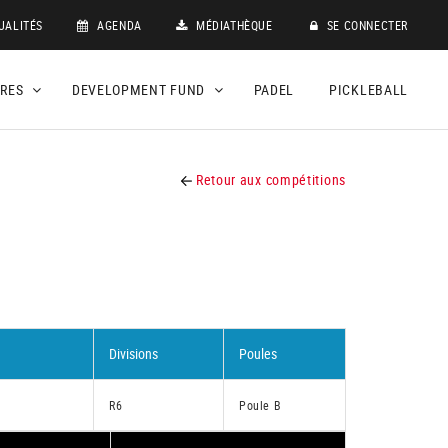
UALITÉS
AGENDA
MÉDIATHÈQUE
SE CONNECTER
DRES
DEVELOPMENT FUND
PADEL
PICKLEBALL
Retour aux compétitions
Divisions
Poules
R6
Poule B