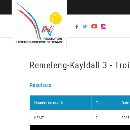
Remeleng-Kayldall 3 - Tro
Résultats
Numéro du match
Tour
Date
HR237
2
2025