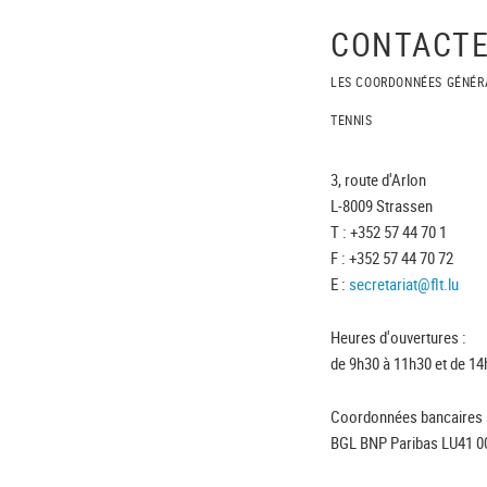
CONTACTE
LES COORDONNÉES GÉNÉR
TENNIS
3, route d'Arlon
L-8009 Strassen
T : +352 57 44 70 1
F : +352 57 44 70 72
E :
secretariat@flt.lu
Heures d'ouvertures :
de 9h30 à 11h30 et de 14
Coordonnées bancaires 
BGL BNP Paribas LU41 0