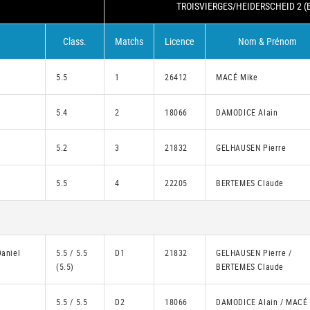
TROISVIERGES/HEIDERSCHEID 2 (
Class.
Matchs
Licence
Nom & Prénom
5.5
1
26412
MACÉ Mike
5.4
2
18066
DAMODICE Alain
5.2
3
21832
GELHAUSEN Pierre
5.5
4
22205
BERTEMES Claude
Daniel
5.5 / 5.5
D1
21832
GELHAUSEN Pierre /
(5.5)
BERTEMES Claude
5.5 / 5.5
D2
18066
DAMODICE Alain / MACÉ