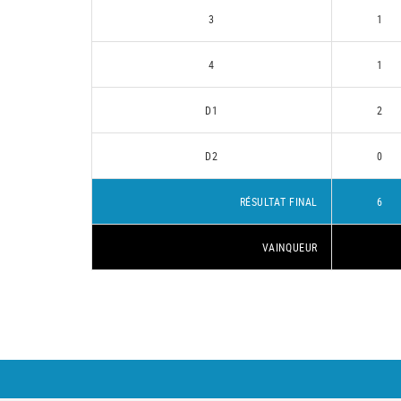
3
1
4
1
D1
2
D2
0
RÉSULTAT FINAL
6
VAINQUEUR