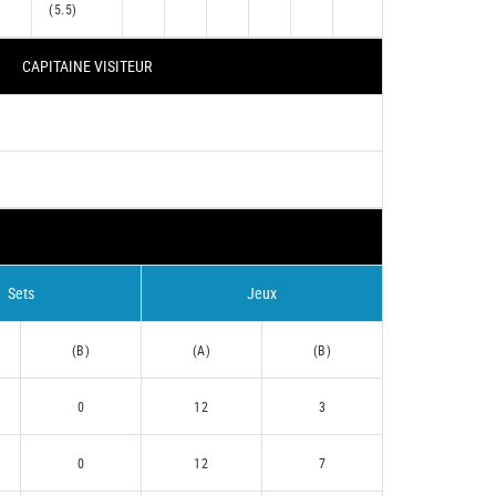
(5.5)
CAPITAINE VISITEUR
Sets
Jeux
(B)
(A)
(B)
0
12
3
0
12
7