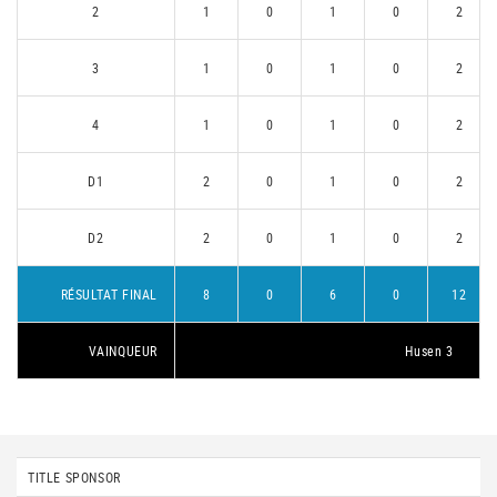
2
1
0
1
0
2
3
1
0
1
0
2
4
1
0
1
0
2
D1
2
0
1
0
2
D2
2
0
1
0
2
RÉSULTAT FINAL
8
0
6
0
12
VAINQUEUR
Husen 3
TITLE SPONSOR