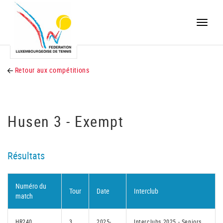
Toggle
naviga
Retour aux compétitions
Husen 3 - Exempt
Résultats
Numéro du
Tour
Date
Interclub
match
HR240
3
2025-
Interclubs 2025 - Seniors