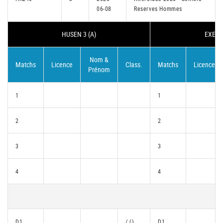
06-08
Reserves Hommes
HUSEN 3 (A)
EXEMP
Nom &
Matchs
Licence
Class.
Matchs
Licence
Prénom
1
1
2
2
3
3
4
4
D1
/ ()
D1