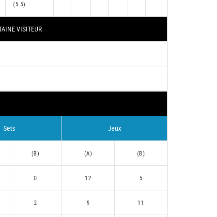
(5.5)
TAINE VISITEUR
Sets
Jeux
(B)
(A)
(B)
0
12
5
2
9
11