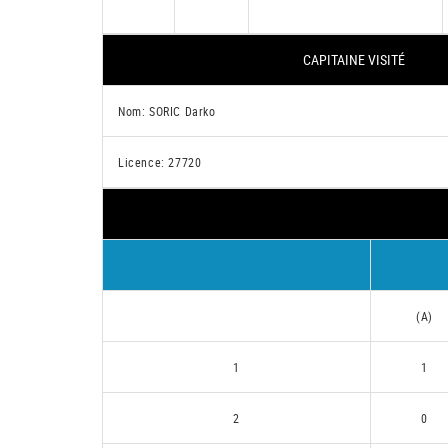
CAPITAINE VISITÉ
Nom: SORIC Darko
Licence: 27720
(A)
1
1
2
0