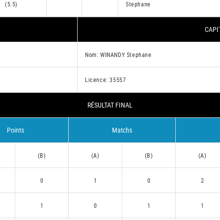
(5.5)
Stephane
CAPI
Nom: WINANDY Stephane
Licence: 35557
RÉSULTAT FINAL
Points
Matchs
(B)
(A)
(B)
(A)
0
1
0
2
1
0
1
1