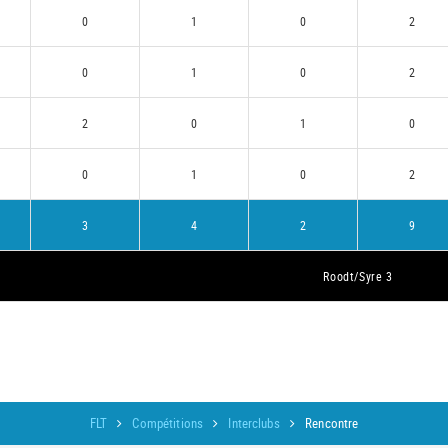
0
1
0
2
0
1
0
2
2
0
1
0
0
1
0
2
3
4
2
9
Roodt/Syre 3
FLT
Compétitions
Interclubs
Rencontre