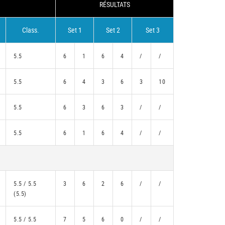
RÉSULTATS
Class.
Set 1
Set 2
Set 3
5.5
6
1
6
4
/
/
5.5
6
4
3
6
3
10
5.5
6
3
6
3
/
/
5.5
6
1
6
4
/
/
5.5 / 5.5
3
6
2
6
/
/
(5.5)
5.5 / 5.5
7
5
6
0
/
/