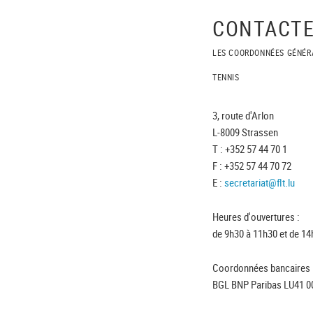
CONTACTE
LES COORDONNÉES GÉNÉR
TENNIS
3, route d'Arlon
L-8009 Strassen
T : +352 57 44 70 1
F : +352 57 44 70 72
E :
secretariat@flt.lu
Heures d'ouvertures :
de 9h30 à 11h30 et de 14
Coordonnées bancaires 
BGL BNP Paribas LU41 0