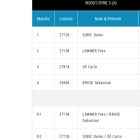
ROODT/SYRE 3 (A)
Matchs
Licence
Nom & Prénom
1
27720
SORIC Darko
2
27158
LEMMER Yves
3
27818
OÉ Carlo
4
28446
BROSE Sebastian
D1
27158
LEMMER Yves / BROSE
Sebastian
D2
27720
SORIC Darko / OÉ Carlo