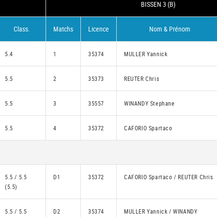
BISSEN 3 (B)
Class.
Matchs
Licence
Nom & Prénom
5.4
1
35374
MULLER Yannick
5.5
2
35373
REUTER Chris
5.5
3
35557
WINANDY Stephane
5.5
4
35372
CAFORIO Spartaco
5.5 / 5.5
D1
35372
CAFORIO Spartaco / REUTER Chris
(5.5)
5.5 / 5.5
D2
35374
MULLER Yannick / WINANDY