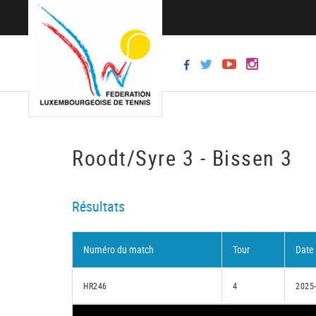
Roodt/Syre 3 - Bissen 3
Résultats
Numéro du match
Tour
Date
HR246
4
2025