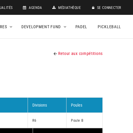
UALITÉS
AGENDA
MÉDIATHÈQUE
SE CONNECTER
DRES
DEVELOPMENT FUND
PADEL
PICKLEBALL
Retour aux compétitions
Divisions
Poules
R6
Poule B