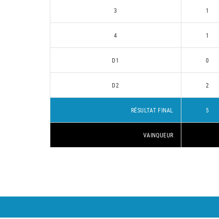
3
1
4
1
D1
0
D2
2
RÉSULTAT FINAL
5
VAINQUEUR