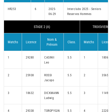
HR253
6
2025-
Interclubs 2025 - Seniors
06-29
Reserves Hommes
STADE 2 (A)
TROISVIERGES
Nom &
Matchs
Licence
Class.
Matchs
Licenc
Prénom
1
29280
CASINII
5.5
1
18066
Leo
2
25938
ROSSI
5.5
2
35656
Jacopo
3
18632
DICKMANN
5.5
3
11495
Ludwig
4
29338
TOROPYGIN
5.5
4
22205