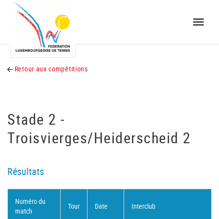
Toggle
naviga
Retour aux compétitions
Stade 2 -
Troisvierges/Heiderscheid 2
Résultats
Numéro du
Tour
Date
Interclub
match