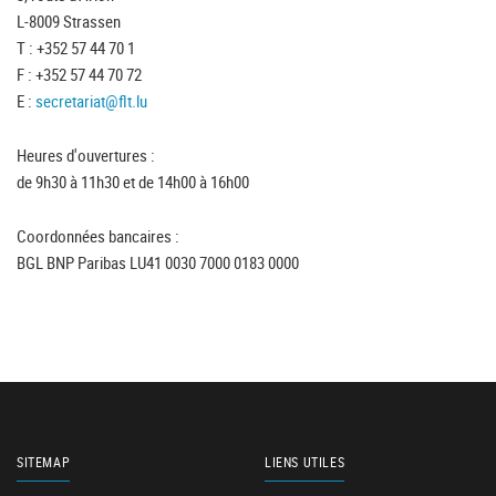
L-8009 Strassen
T : +352 57 44 70 1
F : +352 57 44 70 72
E :
secretariat@flt.lu
Heures d'ouvertures :
de 9h30 à 11h30 et de 14h00 à 16h00
Coordonnées bancaires :
BGL BNP Paribas LU41 0030 7000 0183 0000
SITEMAP
LIENS UTILES