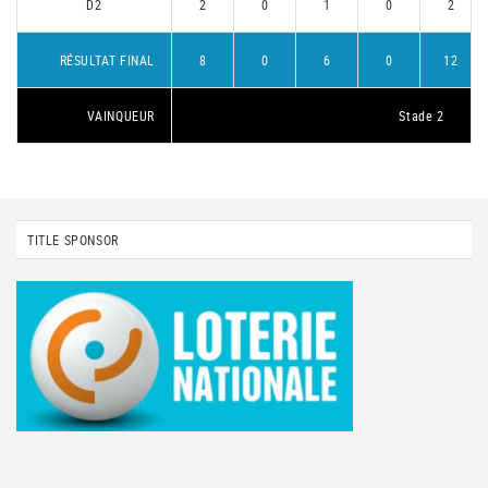
D2
2
0
1
0
2
RÉSULTAT FINAL
8
0
6
0
12
VAINQUEUR
Stade 2
TITLE SPONSOR