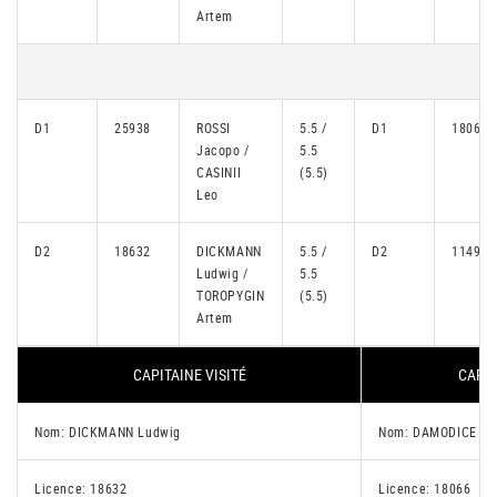
Artem
D1
25938
ROSSI
5.5 /
D1
18066
Jacopo /
5.5
CASINII
(5.5)
Leo
D2
18632
DICKMANN
5.5 /
D2
11495
Ludwig /
5.5
TOROPYGIN
(5.5)
Artem
CAPITAINE VISITÉ
CAPIT
Nom: DICKMANN Ludwig
Nom: DAMODICE Al
Licence: 18632
Licence: 18066